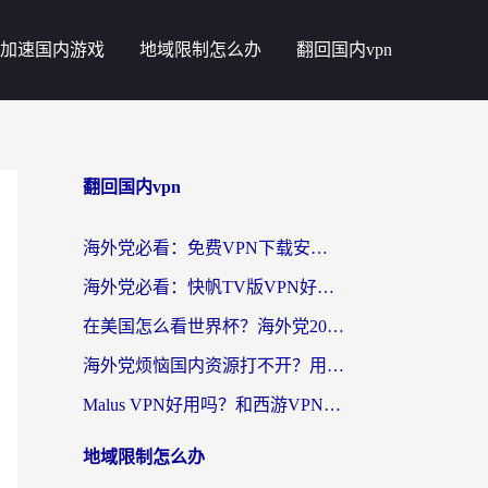
加速国内游戏
地域限制怎么办
翻回国内vpn
翻回国内vpn
海外党必看：免费VPN下载安卓+3步选对国外到国内加速器，无缝刷国内资源
海外党必看：快帆TV版VPN好用吗？和斧牛手游VPN对比哪个回国效果更好？附电脑翻墙回国实用技巧
在美国怎么看世界杯？海外党2026最新回国加速器指南：从影音到游戏全搞定
海外党烦恼国内资源打不开？用VPN上海节点+这几点，轻松搞定回国加速！
Malus VPN好用吗？和西游VPN对比哪个回国效果更好？海外党亲测后的真实选择
地域限制怎么办