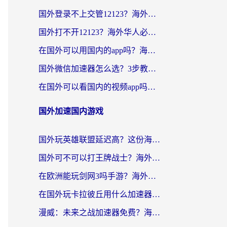
国外登录不上交管12123？海外党选对回国加速器，无缝访问国内资源不发愁
国外打不开12123？海外华人必看：选对回国加速器，无缝访问国内资源
在国外可以用国内的app吗？海外党亲测有效的回国加速方案
国外微信加速器怎么选？3步教你无缝访问国内资源（附避坑指南）
在国外可以看国内的视频app吗知乎？海外党亲测有效的追剧解决方案
国外加速国内游戏
国外玩英雄联盟延迟高？这份海外畅玩国服游戏的加速器终极指南帮你搞定
国外可不可以打王牌战士？海外党国服游戏加速终极指南（附3款热门游戏实测）
在欧洲能玩剑网3吗手游？海外党国服畅玩终极攻略（附三大热门游戏解决方案）
在国外玩卡拉彼丘用什么加速器好一点？海外党亲测有效的国服游戏加速指南
漫威：未来之战加速器免费？海外玩家国服畅玩终极指南（附一梦江湖弈剑行解决方案）