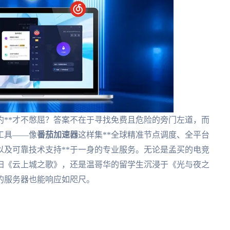
约**才不憋屈？答案不在于寻找免费且危险的旁门左道，而
工具——像
番茄加速器
这样集**全球精准节点调度、全平台
以及可靠技术支持**于一身的专业服务。无论是孟买的电竞
归《云上城之歌》，还是温哥华的留学生沉浸于《光与夜之
的服务器也能响应如咫尺。