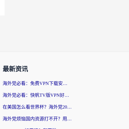
最新资讯
海外党必看：免费VPN下载安卓+3步选对国外到国内加速器，无缝刷国内资源
海外党必看：快帆TV版VPN好用吗？和斧牛手游VPN对比哪个回国效果更好？附电脑翻墙回国实用技巧
在美国怎么看世界杯？海外党2026最新回国加速器指南：从影音到游戏全搞定
海外党烦恼国内资源打不开？用VPN上海节点+这几点，轻松搞定回国加速！