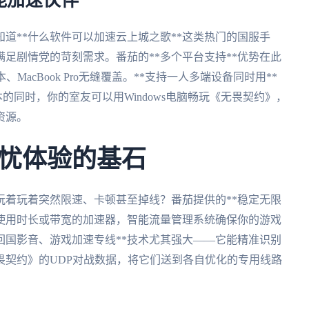
能加速伙伴
道**什么软件可以加速云上城之歌**这类热门的国服手
满足剧情党的苛刻需求。番茄的**多个平台支持**优势在此
s笔记本、MacBook Pro无缝覆盖。**支持一人多端设备同时用**
本的同时，你的室友可以用Windows电脑畅玩《无畏契约》，
资源。
忧体验的基石
玩着玩着突然限速、卡顿甚至掉线？番茄提供的**稳定无限
制使用时长或带宽的加速器，智能流量管理系统确保你的游戏
回国影音、游戏加速专线**技术尤其强大——它能精准识别
畏契约》的UDP对战数据，将它们送到各自优化的专用线路