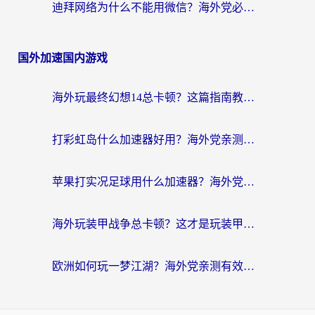
迪拜网络为什么不能用微信？海外党必看的回国加速解决方案
国外加速国内游戏
海外玩最终幻想14总卡顿？这篇指南教你选对加速器（附非洲美国玩家实测）
打彩虹岛什么加速器好用？海外党亲测的国服游戏加速终极指南
苹果打实况足球用什么加速器？海外党亲测有效的国服游戏加速指南
海外玩装甲战争总卡顿？这才是玩装甲战争最好的加速器（附马来西亚玩重装上阵攻略）
欧洲如何玩一梦江湖？海外党亲测有效的国服游戏加速指南