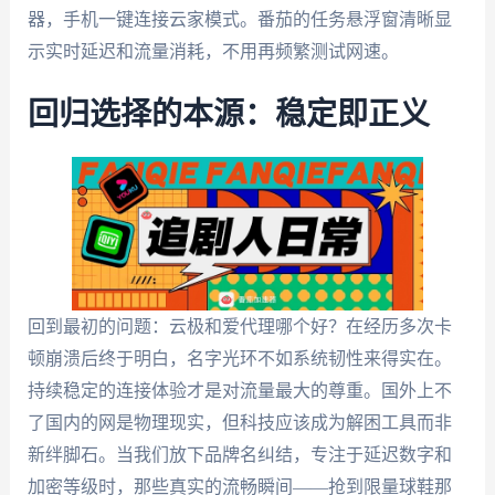
器，手机一键连接云家模式。番茄的任务悬浮窗清晰显
示实时延迟和流量消耗，不用再频繁测试网速。
回归选择的本源：稳定即正义
回到最初的问题：云极和爱代理哪个好？在经历多次卡
顿崩溃后终于明白，名字光环不如系统韧性来得实在。
持续稳定的连接体验才是对流量最大的尊重。国外上不
了国内的网是物理现实，但科技应该成为解困工具而非
新绊脚石。当我们放下品牌名纠结，专注于延迟数字和
加密等级时，那些真实的流畅瞬间——抢到限量球鞋那