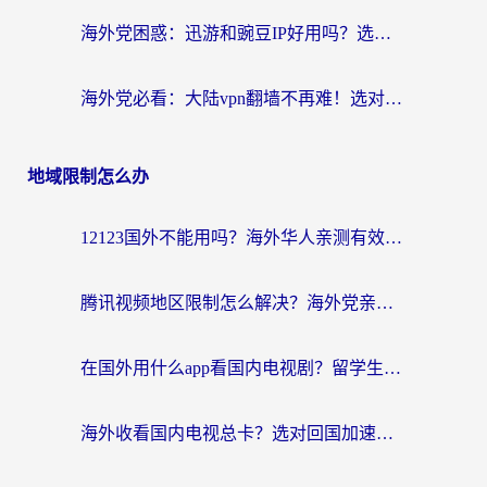
海外党困惑：迅游和豌豆IP好用吗？选对回国加速器，刷剧游戏再也不卡
海外党必看：大陆vpn翻墙不再难！选对加速器，无缝刷国内资源
地域限制怎么办
12123国外不能用吗？海外华人亲测有效的回国加速方案来了
腾讯视频地区限制怎么解决？海外党亲测有效的回国加速器选择指南
在国外用什么app看国内电视剧？留学生亲测有效的回国加速方案
海外收看国内电视总卡？选对回国加速器，让你流畅追《狂飙》《长相思》