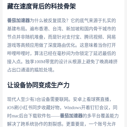
藏在速度背后的科技骨架
番茄加速器
为什么被反复提及？它的底气来源于扎实的
基建布局。遍布香港、台湾、新加坡和国内骨干城市的
节点并非随机堆叠，而是针对支付宝、腾讯视频、网易
游戏等高频应用做了深度路由优化。这意味着当你打开
哔哩哔哩时，算法已经在毫秒间为你锁定了延迟最低的
接入点。独享100M带宽的设计从根源上避免了晚高峰挤
占出口通道的尴尬处境。
让设备协同变成生产力
现代人至少有3台设备需要联网。安卓上看球赛直播，
iOS刷小红书同步收藏好物，Windows开着钉钉会议，同
时mac后台下载软件包——
番茄加速器
的多平台覆盖能力
解决了跨系统协作的割裂感。更重要是，一个账号允许