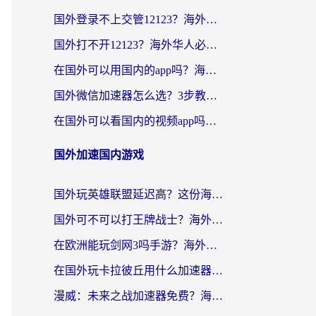
国外登录不上交管12123？海外党选对回国加速器，无缝访问国内资源不发愁
国外打不开12123？海外华人必看：选对回国加速器，无缝访问国内资源
在国外可以用国内的app吗？海外党亲测有效的回国加速方案
国外微信加速器怎么选？3步教你无缝访问国内资源（附避坑指南）
在国外可以看国内的视频app吗知乎？海外党亲测有效的追剧解决方案
国外加速国内游戏
国外玩英雄联盟延迟高？这份海外畅玩国服游戏的加速器终极指南帮你搞定
国外可不可以打王牌战士？海外党国服游戏加速终极指南（附3款热门游戏实测）
在欧洲能玩剑网3吗手游？海外党国服畅玩终极攻略（附三大热门游戏解决方案）
在国外玩卡拉彼丘用什么加速器好一点？海外党亲测有效的国服游戏加速指南
漫威：未来之战加速器免费？海外玩家国服畅玩终极指南（附一梦江湖弈剑行解决方案）