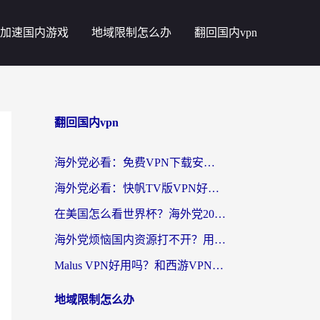
加速国内游戏
地域限制怎么办
翻回国内vpn
翻回国内vpn
海外党必看：免费VPN下载安卓+3步选对国外到国内加速器，无缝刷国内资源
海外党必看：快帆TV版VPN好用吗？和斧牛手游VPN对比哪个回国效果更好？附电脑翻墙回国实用技巧
在美国怎么看世界杯？海外党2026最新回国加速器指南：从影音到游戏全搞定
海外党烦恼国内资源打不开？用VPN上海节点+这几点，轻松搞定回国加速！
Malus VPN好用吗？和西游VPN对比哪个回国效果更好？海外党亲测后的真实选择
地域限制怎么办