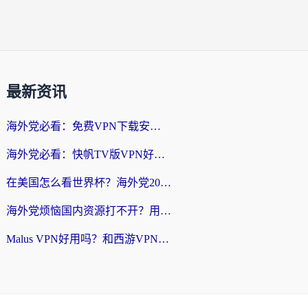
最新资讯
海外党必看：免费VPN下载安卓+3步选对国外到国内加速器，无缝刷国内资源
海外党必看：快帆TV版VPN好用吗？和斧牛手游VPN对比哪个回国效果更好？附电脑翻墙回国实用技巧
在美国怎么看世界杯？海外党2026最新回国加速器指南：从影音到游戏全搞定
海外党烦恼国内资源打不开？用VPN上海节点+这几点，轻松搞定回国加速！
Malus VPN好用吗？和西游VPN对比哪个回国效果更好？海外党亲测后的真实选择