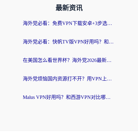
最新资讯
海外党必看：免费VPN下载安卓+3步选对国外到国内加速器，无缝刷国内资源
海外党必看：快帆TV版VPN好用吗？和斧牛手游VPN对比哪个回国效果更好？附电脑翻墙回国实用技巧
在美国怎么看世界杯？海外党2026最新回国加速器指南：从影音到游戏全搞定
海外党烦恼国内资源打不开？用VPN上海节点+这几点，轻松搞定回国加速！
Malus VPN好用吗？和西游VPN对比哪个回国效果更好？海外党亲测后的真实选择