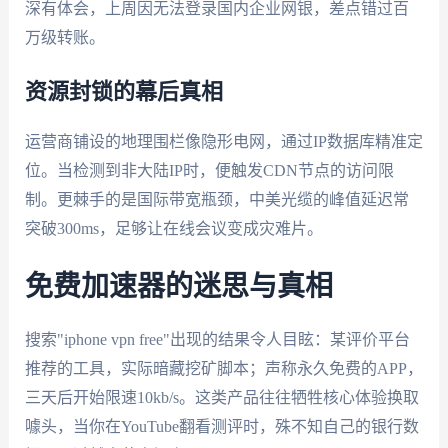
深有体会，上周因无法登录国内企业网银，差点错过百
万级转账。
资源封锁的幕后真相
运营商铺设的地理围栏像隐形电网，通过IP数据库精准定
位。当检测到非大陆IP时，便触发CDN节点的访问限
制。更棘手的是国际带宽瓶颈，中美光缆的峰值延迟常
突破300ms，足够让在线会议变成灾难片。
免费加速器的迷思与真相
搜索"iphone vpn free"出现的结果令人目眩：某评价平台
推荐的工具，实际暗藏挖矿脚本；声称永久免费的APP，
三天后开始限速10kb/s。这类产品往往牺牲核心体验换取
噱头，当你在YouTube翻看测评时，殊不知自己的银行数