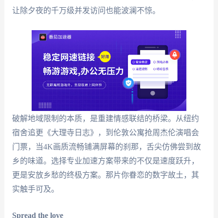
让除夕夜的千万级并发访问也能波澜不惊。
破解地域限制的本质，是重建情感联结的桥梁。从纽约
宿舍追更《大理寺日志》，到伦敦公寓抢周杰伦演唱会
门票，当4K画质流畅铺满屏幕的刹那，舌尖仿佛尝到故
乡的味道。选择专业加速方案带来的不仅是速度跃升，
更是安放乡愁的终极方案。那片你眷恋的数字故土，其
实触手可及。
Spread the love