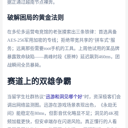
据正通过越南节点裸奔。
破解困局的黄金法则
在多伦多运营电竞馆的老张摸索出三条铁律：首选具备
AES-256军用加密的专线；拒绝带宽共享的"拼车式"服
务；远离那些需要root手机的工具。上周他试用的某品牌
暴露致命缺陷——高峰时段《原神》延迟飙到460ms，团
战瞬间全员暴毙。
赛道上的双雄争霸
当留学生社群热议"
迅游和洞见哪个好
"时，资深极客们会
调出网络监测图。迅游在游戏场景表现出色，《永劫无
间》能稳定在80ms，但影音优化略显不足；洞见的4K视
频加载更快，但安卓端存在闪退风险。真正懂行的人看