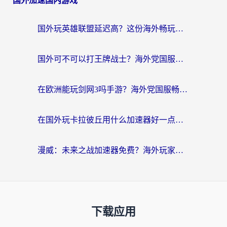
国外加速国内游戏
国外玩英雄联盟延迟高？这份海外畅玩国服游戏的加速器终极指南帮你搞定
国外可不可以打王牌战士？海外党国服游戏加速终极指南（附3款热门游戏实测）
在欧洲能玩剑网3吗手游？海外党国服畅玩终极攻略（附三大热门游戏解决方案）
在国外玩卡拉彼丘用什么加速器好一点？海外党亲测有效的国服游戏加速指南
漫威：未来之战加速器免费？海外玩家国服畅玩终极指南（附一梦江湖弈剑行解决方案）
下载应用