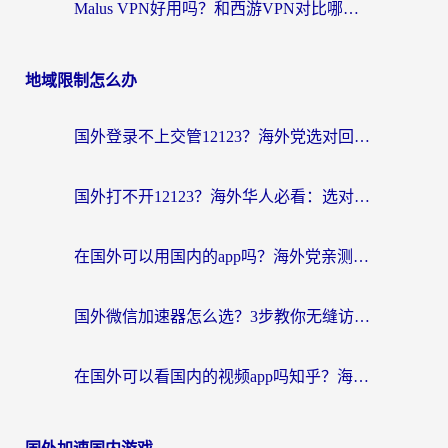
Malus VPN好用吗？和西游VPN对比哪个回国效果更好？海外党亲测后的真实选择
地域限制怎么办
国外登录不上交管12123？海外党选对回国加速器，无缝访问国内资源不发愁
国外打不开12123？海外华人必看：选对回国加速器，无缝访问国内资源
在国外可以用国内的app吗？海外党亲测有效的回国加速方案
国外微信加速器怎么选？3步教你无缝访问国内资源（附避坑指南）
在国外可以看国内的视频app吗知乎？海外党亲测有效的追剧解决方案