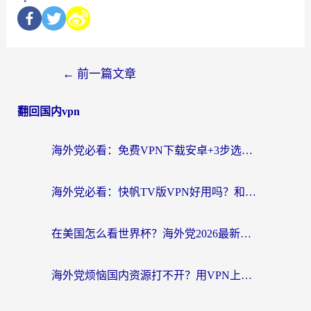
←
前一篇文章
翻回国内vpn
海外党必看：免费VPN下载安卓+3步选对国外到国内加速器，无缝刷国内资源
海外党必看：快帆TV版VPN好用吗？和斧牛手游VPN对比哪个回国效果更好？附电脑翻墙回国实用技巧
在美国怎么看世界杯？海外党2026最新回国加速器指南：从影音到游戏全搞定
海外党烦恼国内资源打不开？用VPN上海节点+这几点，轻松搞定回国加速！