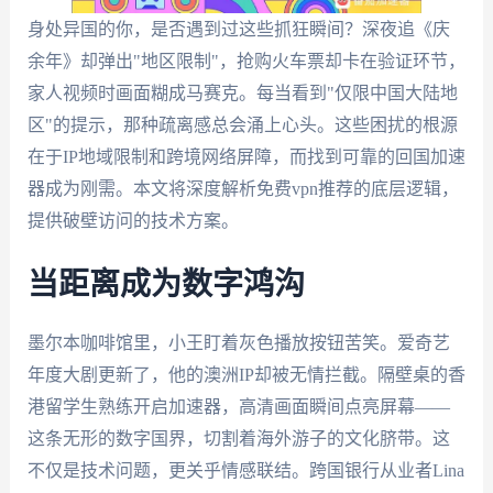
身处异国的你，是否遇到过这些抓狂瞬间？深夜追《庆
余年》却弹出"地区限制"，抢购火车票却卡在验证环节，
家人视频时画面糊成马赛克。每当看到"仅限中国大陆地
区"的提示，那种疏离感总会涌上心头。这些困扰的根源
在于IP地域限制和跨境网络屏障，而找到可靠的回国加速
器成为刚需。本文将深度解析免费vpn推荐的底层逻辑，
提供破壁访问的技术方案。
当距离成为数字鸿沟
墨尔本咖啡馆里，小王盯着灰色播放按钮苦笑。爱奇艺
年度大剧更新了，他的澳洲IP却被无情拦截。隔壁桌的香
港留学生熟练开启加速器，高清画面瞬间点亮屏幕——
这条无形的数字国界，切割着海外游子的文化脐带。这
不仅是技术问题，更关乎情感联结。跨国银行从业者Lina