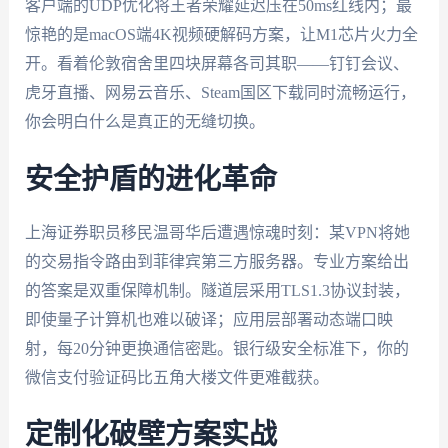
客户端的UDP优化将王者荣耀延迟压在50ms红线内；最
惊艳的是macOS端4K视频硬解码方案，让M1芯片火力全
开。看着伦敦宿舍里四块屏幕各司其职——钉钉会议、
虎牙直播、网易云音乐、Steam国区下载同时流畅运行，
你会明白什么是真正的无缝切换。
安全护盾的进化革命
上海证券职员移民温哥华后遭遇惊魂时刻：某VPN将她
的交易指令路由到菲律宾第三方服务器。专业方案给出
的答案是双重保障机制。隧道层采用TLS1.3协议封装，
即使量子计算机也难以破译；应用层部署动态端口映
射，每20分钟更换通信密匙。银行级安全标准下，你的
微信支付验证码比五角大楼文件更难截获。
定制化破壁方案实战