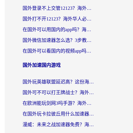
国外登录不上交管12123？海外党选对回国加速器，无缝访问国内资源不发愁
国外打不开12123？海外华人必看：选对回国加速器，无缝访问国内资源
在国外可以用国内的app吗？海外党亲测有效的回国加速方案
国外微信加速器怎么选？3步教你无缝访问国内资源（附避坑指南）
在国外可以看国内的视频app吗知乎？海外党亲测有效的追剧解决方案
国外加速国内游戏
国外玩英雄联盟延迟高？这份海外畅玩国服游戏的加速器终极指南帮你搞定
国外可不可以打王牌战士？海外党国服游戏加速终极指南（附3款热门游戏实测）
在欧洲能玩剑网3吗手游？海外党国服畅玩终极攻略（附三大热门游戏解决方案）
在国外玩卡拉彼丘用什么加速器好一点？海外党亲测有效的国服游戏加速指南
漫威：未来之战加速器免费？海外玩家国服畅玩终极指南（附一梦江湖弈剑行解决方案）