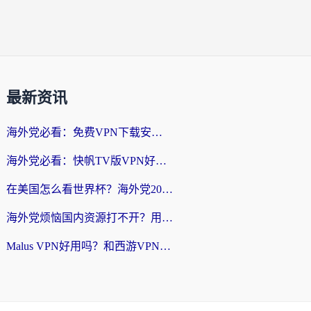
最新资讯
海外党必看：免费VPN下载安卓+3步选对国外到国内加速器，无缝刷国内资源
海外党必看：快帆TV版VPN好用吗？和斧牛手游VPN对比哪个回国效果更好？附电脑翻墙回国实用技巧
在美国怎么看世界杯？海外党2026最新回国加速器指南：从影音到游戏全搞定
海外党烦恼国内资源打不开？用VPN上海节点+这几点，轻松搞定回国加速！
Malus VPN好用吗？和西游VPN对比哪个回国效果更好？海外党亲测后的真实选择