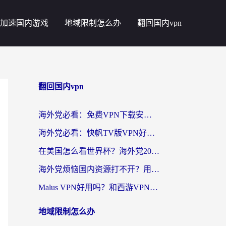
加速国内游戏
地域限制怎么办
翻回国内vpn
翻回国内vpn
海外党必看：免费VPN下载安卓+3步选对国外到国内加速器，无缝刷国内资源
海外党必看：快帆TV版VPN好用吗？和斧牛手游VPN对比哪个回国效果更好？附电脑翻墙回国实用技巧
在美国怎么看世界杯？海外党2026最新回国加速器指南：从影音到游戏全搞定
海外党烦恼国内资源打不开？用VPN上海节点+这几点，轻松搞定回国加速！
Malus VPN好用吗？和西游VPN对比哪个回国效果更好？海外党亲测后的真实选择
地域限制怎么办