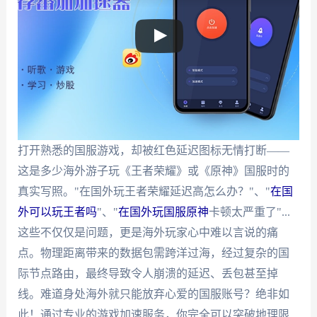
打开熟悉的国服游戏，却被红色延迟图标无情打断——
这是多少海外游子玩《王者荣耀》或《原神》国服时的
真实写照。"在国外玩王者荣耀延迟高怎么办？"、"
在国
外可以玩王者吗
"、"
在国外玩国服原神
卡顿太严重了"...
这些不仅仅是问题，更是海外玩家心中难以言说的痛
点。物理距离带来的数据包需跨洋过海，经过复杂的国
际节点路由，最终导致令人崩溃的延迟、丢包甚至掉
线。难道身处海外就只能放弃心爱的国服账号？绝非如
此！通过专业的游戏加速服务，你完全可以突破地理限