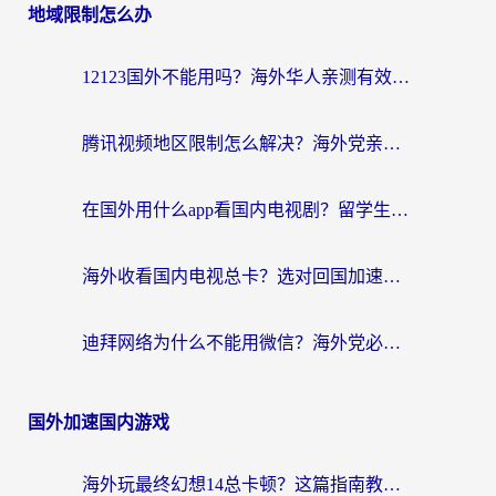
地域限制怎么办
12123国外不能用吗？海外华人亲测有效的回国加速方案来了
腾讯视频地区限制怎么解决？海外党亲测有效的回国加速器选择指南
在国外用什么app看国内电视剧？留学生亲测有效的回国加速方案
海外收看国内电视总卡？选对回国加速器，让你流畅追《狂飙》《长相思》
迪拜网络为什么不能用微信？海外党必看的回国加速解决方案
国外加速国内游戏
海外玩最终幻想14总卡顿？这篇指南教你选对加速器（附非洲美国玩家实测）