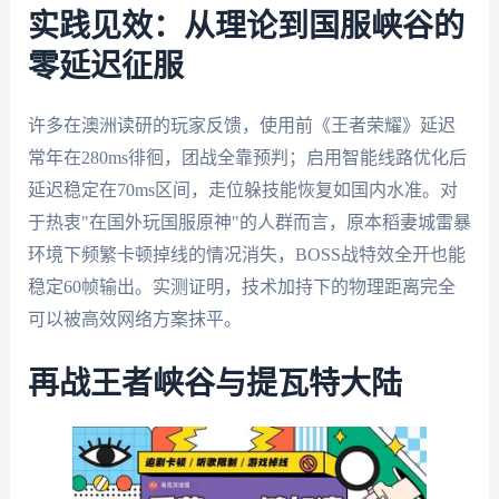
实践见效：从理论到国服峡谷的
零延迟征服
许多在澳洲读研的玩家反馈，使用前《王者荣耀》延迟
常年在280ms徘徊，团战全靠预判；启用智能线路优化后
延迟稳定在70ms区间，走位躲技能恢复如国内水准。对
于热衷"在国外玩国服原神"的人群而言，原本稻妻城雷暴
环境下频繁卡顿掉线的情况消失，BOSS战特效全开也能
稳定60帧输出。实测证明，技术加持下的物理距离完全
可以被高效网络方案抹平。
再战王者峡谷与提瓦特大陆