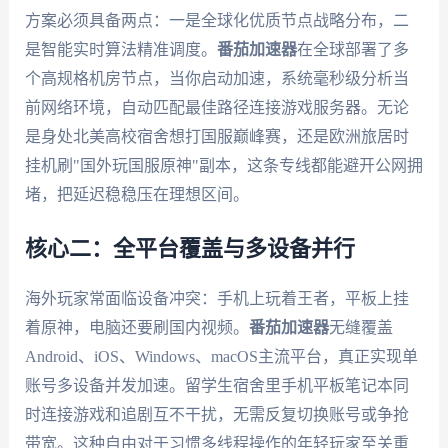
方案必须具备两点：一是全球化优质节点战略分布，二
是智能实时算法精准调度。
番茄加速器
在全球部署了多
个高规格机房节点，当你启动加速，系统毫秒级分析当
前网络环境，自动匹配最佳路径连接游戏服务器。无论
是身处北美高校宿舍想打国服巅峰赛，还是欧洲旅居时
挂机刷"国外玩国服原神"副本，这条专线都能避开公网拥
堵，把延迟稳稳压在理想区间。
核心二：全平台覆盖与多设备并行
海外玩家常面临设备冲突：手机上玩着王者，平板上挂
着原神，电脑还要刷国内视频。
番茄加速器
无缝覆盖
Android、iOS、Windows、macOS主流平台，真正实现单
账号多设备并发加速。留学生宿舍里手机平板笔记本同
时连接游戏和追剧互不干扰，无需反复切换账号或争抢
带宽。这种自由对于习惯多线程操作的年轻玩家至关重