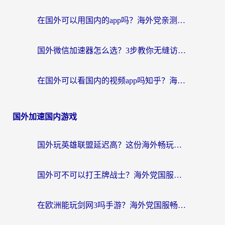
在国外可以用国内的app吗？海外党亲测有效的回国加速方案
国外微信加速器怎么选？3步教你无缝访问国内资源（附避坑指南）
在国外可以看国内的视频app吗知乎？海外党亲测有效的追剧解决方案
国外加速国内游戏
国外玩英雄联盟延迟高？这份海外畅玩国服游戏的加速器终极指南帮你搞定
国外可不可以打王牌战士？海外党国服游戏加速终极指南（附3款热门游戏实测）
在欧洲能玩剑网3吗手游？海外党国服畅玩终极攻略（附三大热门游戏解决方案）