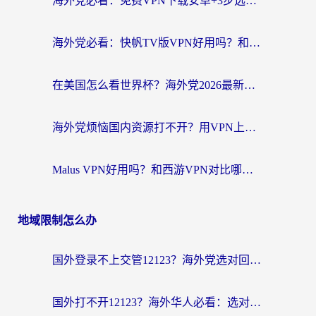
海外党必看：免费VPN下载安卓+3步选对国外到国内加速器，无缝刷国内资源
海外党必看：快帆TV版VPN好用吗？和斧牛手游VPN对比哪个回国效果更好？附电脑翻墙回国实用技巧
在美国怎么看世界杯？海外党2026最新回国加速器指南：从影音到游戏全搞定
海外党烦恼国内资源打不开？用VPN上海节点+这几点，轻松搞定回国加速！
Malus VPN好用吗？和西游VPN对比哪个回国效果更好？海外党亲测后的真实选择
地域限制怎么办
国外登录不上交管12123？海外党选对回国加速器，无缝访问国内资源不发愁
国外打不开12123？海外华人必看：选对回国加速器，无缝访问国内资源