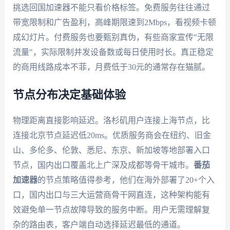
挑选回国加速器不能只看价格标签。免费服务往往通过
带宽限制和广告盈利，高峰期限速到2Mbps，看视频卡顿
成幻灯片。付费服务也要甄别真伪，有些商家宣传"无限
流量"，实际限制并发设备数或每日使用时长。真正稳定
的商用线路成本不菲，月费低于30元的通常存在猫腻。
节点分布决定基础体验
物理距离直接影响延迟。洛杉矶用户连接上海节点，比
连接北京节点延迟低20ms。优质服务商会在纽约、旧金
山、多伦多、伦敦、悉尼、东京、新加坡等地部署入口
节点，国内出口覆盖北上广深及成都等骨干城市。
番茄
加速器
的节点策略值得参考，他们在海外部署了20+个入
口，国内出口与三大运营商骨干网直连，这种架构能有
效避免单一节点故障导致的服务中断。用户无需理解复
杂的路由表，客户端自动选择延迟最低的通道。