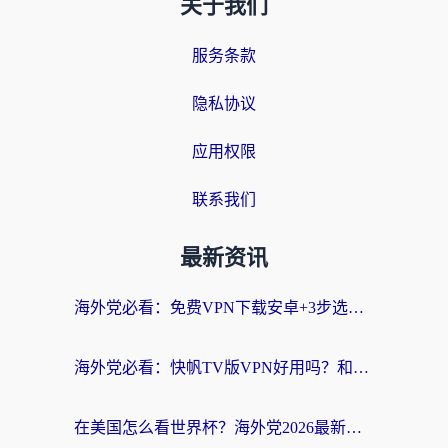
关于我们
服务条款
隐私协议
应用权限
联系我们
最新资讯
海外党必看：免费VPN下载安卓+3步选对国外到国内加速器，无缝刷国内资源
海外党必看：快帆TV版VPN好用吗？和斧牛手游VPN对比哪个回国效果更好？附电脑翻墙回国实用技巧
在美国怎么看世界杯？海外党2026最新回国加速器指南：从影音到游戏全搞定