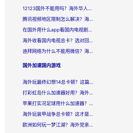
12123国外不能用吗？海外华人亲测有效的回国加速方案来了
腾讯视频地区限制怎么解决？海外党亲测有效的回国加速器选择指南
在国外用什么app看国内电视剧？留学生亲测有效的回国加速方案
海外收看国内电视总卡？选对回国加速器，让你流畅追《狂飙》《长相思》
迪拜网络为什么不能用微信？海外党必看的回国加速解决方案
国外加速国内游戏
海外玩最终幻想14总卡顿？这篇指南教你选对加速器（附非洲美国玩家实测）
打彩虹岛什么加速器好用？海外党亲测的国服游戏加速终极指南
苹果打实况足球用什么加速器？海外党亲测有效的国服游戏加速指南
海外玩装甲战争总卡顿？这才是玩装甲战争最好的加速器（附马来西亚玩重装上阵攻略）
欧洲如何玩一梦江湖？海外党亲测有效的国服游戏加速指南