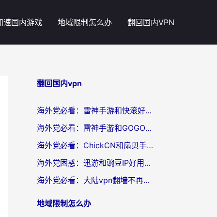
加速国内游戏
地域限制怎么办
翻回国内VPN
翻回国内vpn
海外党必看：雷神手游和快滚好用吗？3步选对回国加速器无缝刷国内资源
海外党必看：雷神手游和GOGO好用吗？3步选对回国加速器，无缝刷剧玩原神
海外党必看：ChickCN和扇贝手游好用吗？3步选对回国加速器无缝刷国内资源
海外党困惑：迅游和豌豆IP好用吗？选对回国加速器，刷剧游戏再也不卡
海外党必看：大陆vpn翻墙不再难！选对加速器，无缝刷国内资源
地域限制怎么办