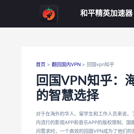
跳
至
和平精英加速器
内
容
首页
翻回国内VPN
回国vpn知乎
回国VPN知乎：
的智慧选择
对于在海外的华人、留学生和工作人员来说，
内流行的影视APP和音乐APP的版权限制、
问需求时，一个高效的回国VPN成为了他们