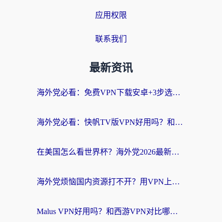
应用权限
联系我们
最新资讯
海外党必看：免费VPN下载安卓+3步选对国外到国内加速器，无缝刷国内资源
海外党必看：快帆TV版VPN好用吗？和斧牛手游VPN对比哪个回国效果更好？附电脑翻墙回国实用技巧
在美国怎么看世界杯？海外党2026最新回国加速器指南：从影音到游戏全搞定
海外党烦恼国内资源打不开？用VPN上海节点+这几点，轻松搞定回国加速！
Malus VPN好用吗？和西游VPN对比哪个回国效果更好？海外党亲测后的真实选择