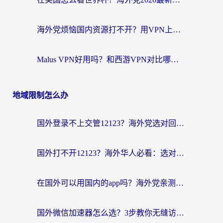
海外党烦恼国内资源打不开？用VPN上海节点+这几点，轻松搞定回国加速！
Malus VPN好用吗？和西游VPN对比哪个回国效果更好？海外党亲测后的真实选择
地域限制怎么办
国外登录不上交管12123？海外党选对回国加速器，无缝访问国内资源不发愁
国外打不开12123？海外华人必看：选对回国加速器，无缝访问国内资源
在国外可以用国内的app吗？海外党亲测有效的回国加速方案
国外微信加速器怎么选？3步教你无缝访问国内资源（附避坑指南）