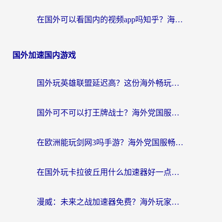
在国外可以看国内的视频app吗知乎？海外党亲测有效的追剧解决方案
国外加速国内游戏
国外玩英雄联盟延迟高？这份海外畅玩国服游戏的加速器终极指南帮你搞定
国外可不可以打王牌战士？海外党国服游戏加速终极指南（附3款热门游戏实测）
在欧洲能玩剑网3吗手游？海外党国服畅玩终极攻略（附三大热门游戏解决方案）
在国外玩卡拉彼丘用什么加速器好一点？海外党亲测有效的国服游戏加速指南
漫威：未来之战加速器免费？海外玩家国服畅玩终极指南（附一梦江湖弈剑行解决方案）