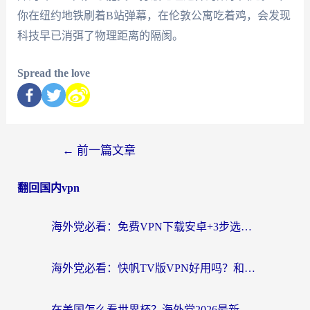
你在纽约地铁刷着B站弹幕，在伦敦公寓吃着鸡，会发现
科技早已消弭了物理距离的隔阂。
Spread the love
←
前一篇文章
翻回国内vpn
海外党必看：免费VPN下载安卓+3步选对国外到国内加速器，无缝刷国内资源
海外党必看：快帆TV版VPN好用吗？和斧牛手游VPN对比哪个回国效果更好？附电脑翻墙回国实用技巧
在美国怎么看世界杯？海外党2026最新回国加速器指南：从影音到游戏全搞定