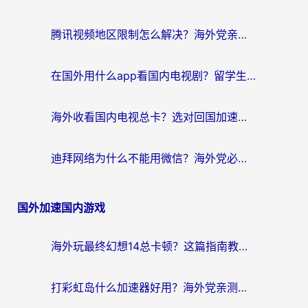
腾讯视频地区限制怎么解决？海外党亲测有效的回国加速器选择指南
在国外用什么app看国内电视剧？留学生亲测有效的回国加速方案
海外收看国内电视总卡？选对回国加速器，让你流畅追《狂飙》《长相思》
迪拜网络为什么不能用微信？海外党必看的回国加速解决方案
国外加速国内游戏
海外玩最终幻想14总卡顿？这篇指南教你选对加速器（附非洲美国玩家实测）
打彩虹岛什么加速器好用？海外党亲测的国服游戏加速终极指南