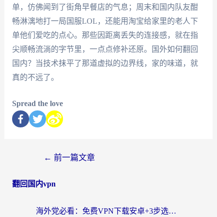
单，仿佛闻到了街角早餐店的气息；周末和国内队友酣
畅淋漓地打一局国服LOL，还能用淘宝给家里的老人下
单他们爱吃的点心。那些因距离丢失的连接感，就在指
尖顺畅流淌的字节里，一点点修补还原。国外如何翻回
国内？当技术抹平了那道虚拟的边界线，家的味道，就
真的不远了。
Spread the love
←
前一篇文章
翻回国内vpn
海外党必看：免费VPN下载安卓+3步选对国外到国内加速器，无缝刷国内资源