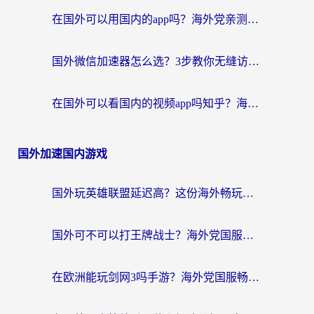
在国外可以用国内的app吗？海外党亲测有效的回国加速方案
国外微信加速器怎么选？3步教你无缝访问国内资源（附避坑指南）
在国外可以看国内的视频app吗知乎？海外党亲测有效的追剧解决方案
国外加速国内游戏
国外玩英雄联盟延迟高？这份海外畅玩国服游戏的加速器终极指南帮你搞定
国外可不可以打王牌战士？海外党国服游戏加速终极指南（附3款热门游戏实测）
在欧洲能玩剑网3吗手游？海外党国服畅玩终极攻略（附三大热门游戏解决方案）