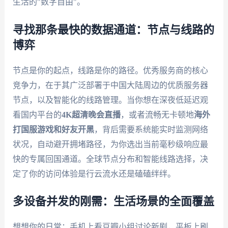
生活的"数字自由"。
寻找那条最快的数据通道：节点与线路的
博弈
节点是你的起点，线路是你的路径。优秀服务商的核心
竞争力，在于其广泛部署于中国大陆周边的优质服务器
节点，以及智能化的线路管理。当你想在深夜低延迟观
看国内平台的
4K超清晚会直播
，或者流畅无卡顿地
海外
打国服游戏和好友开黑
，背后需要系统能实时监测网络
状况，自动避开拥堵路径，为你选出当前毫秒级响应最
快的专属回国通道。全球节点分布和智能线路选择，决
定了你的访问体验是行云流水还是磕磕绊绊。
多设备并发的刚需：生活场景的全面覆盖
想想你的日常：手机上看豆瓣小组讨论新剧，平板上刷