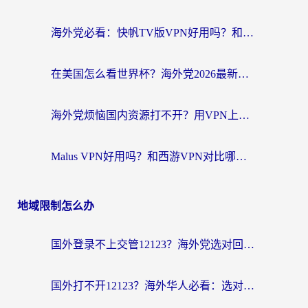
海外党必看：快帆TV版VPN好用吗？和斧牛手游VPN对比哪个回国效果更好？附电脑翻墙回国实用技巧
在美国怎么看世界杯？海外党2026最新回国加速器指南：从影音到游戏全搞定
海外党烦恼国内资源打不开？用VPN上海节点+这几点，轻松搞定回国加速！
Malus VPN好用吗？和西游VPN对比哪个回国效果更好？海外党亲测后的真实选择
地域限制怎么办
国外登录不上交管12123？海外党选对回国加速器，无缝访问国内资源不发愁
国外打不开12123？海外华人必看：选对回国加速器，无缝访问国内资源