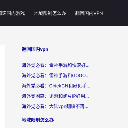
加速国内游戏
地域限制怎么办
翻回国内VPN
翻回国内vpn
海外党必看：雷神手游和快滚好用吗？3步选对回国加速器无缝刷国内资源
海外党必看：雷神手游和GOGO好用吗？3步选对回国加速器，无缝刷剧玩原神
海外党必看：ChickCN和扇贝手游好用吗？3步选对回国加速器无缝刷国内资源
海外党困惑：迅游和豌豆IP好用吗？选对回国加速器，刷剧游戏再也不卡
海外党必看：大陆vpn翻墙不再难！选对加速器，无缝刷国内资源
地域限制怎么办