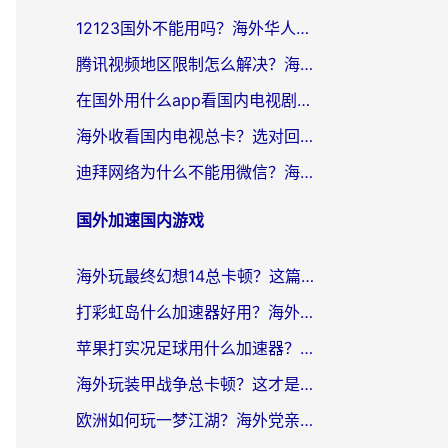
12123国外不能用吗？海外华人亲测有效的回国加速方案来了
腾讯视频地区限制怎么解决？海外党亲测有效的回国加速器选择指南
在国外用什么app看国内电视剧？留学生亲测有效的回国加速方案
海外收看国内电视总卡？选对回国加速器，让你流畅追《狂飙》《长相思》
迪拜网络为什么不能用微信？海外党必看的回国加速解决方案
国外加速国内游戏
海外玩最终幻想14总卡顿？这篇指南教你选对加速器（附非洲美国玩家实测）
打彩虹岛什么加速器好用？海外党亲测的国服游戏加速终极指南
苹果打实况足球用什么加速器？海外党亲测有效的国服游戏加速指南
海外玩装甲战争总卡顿？这才是玩装甲战争最好的加速器（附马来西亚玩重装上阵攻略）
欧洲如何玩一梦江湖？海外党亲测有效的国服游戏加速指南