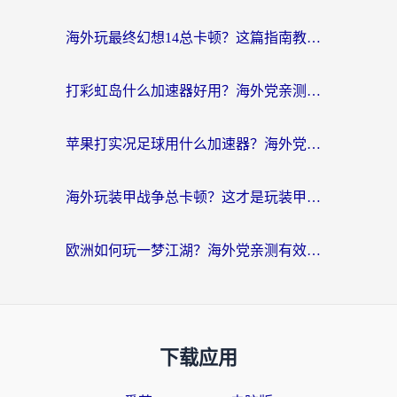
海外玩最终幻想14总卡顿？这篇指南教你选对加速器（附非洲美国玩家实测）
打彩虹岛什么加速器好用？海外党亲测的国服游戏加速终极指南
苹果打实况足球用什么加速器？海外党亲测有效的国服游戏加速指南
海外玩装甲战争总卡顿？这才是玩装甲战争最好的加速器（附马来西亚玩重装上阵攻略）
欧洲如何玩一梦江湖？海外党亲测有效的国服游戏加速指南
下载应用