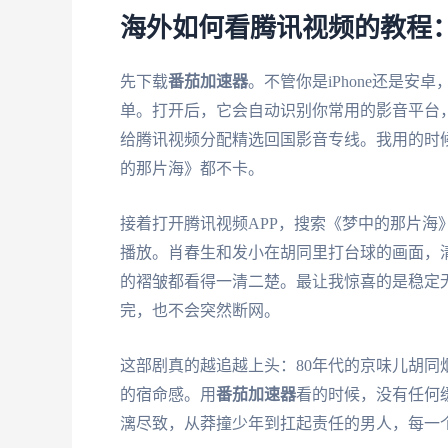
海外如何看腾讯视频的教程
先下载
番茄加速器
。不管你是iPhone还是安卓
单。打开后，它会自动识别你常用的影音平台
给腾讯视频分配精选回国影音专线。我用的时候
的那片海》都不卡。
接着打开腾讯视频APP，搜索《梦中的那片海
播放。肖春生和发小在胡同里打台球的画面，
的褶皱都看得一清二楚。最让我惊喜的是稳定
完，也不会突然断网。
这部剧真的越追越上头：80年代的京味儿胡
的宿命感。用
番茄加速器
看的时候，没有任何
漓尽致，从莽撞少年到扛起责任的男人，每一