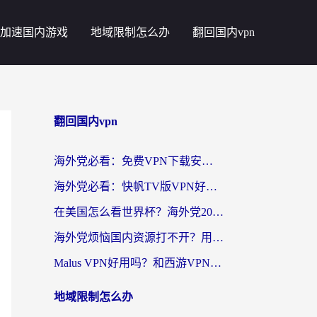
加速国内游戏
地域限制怎么办
翻回国内vpn
翻回国内vpn
海外党必看：免费VPN下载安卓+3步选对国外到国内加速器，无缝刷国内资源
海外党必看：快帆TV版VPN好用吗？和斧牛手游VPN对比哪个回国效果更好？附电脑翻墙回国实用技巧
在美国怎么看世界杯？海外党2026最新回国加速器指南：从影音到游戏全搞定
海外党烦恼国内资源打不开？用VPN上海节点+这几点，轻松搞定回国加速！
Malus VPN好用吗？和西游VPN对比哪个回国效果更好？海外党亲测后的真实选择
地域限制怎么办