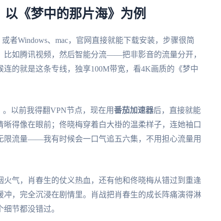
：以《梦中的那片海》为例
，或者Windows、mac，官网直接就能下载安装，步骤很简
，比如腾讯视频，然后智能分流——把非影音的流量分开，
连的就是这条专线，独享100M带宽，看4K画质的《梦中
》。以前我得翻VPN节点，现在用
番茄加速器
后，直接就能
清晰得像在眼前；佟晓梅穿着白大褂的温柔样子，连她袖口
无限流量——我有时候会一口气追五六集，不用担心流量用
同烟火气，肖春生的仗义热血，还有他和佟晓梅从错过到重逢
缓冲，完全沉浸在剧情里。肖战把肖春生的成长阵痛演得淋
个细节都没错过。