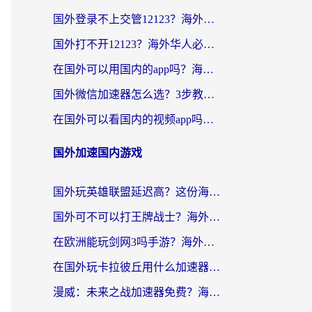
国外登录不上交管12123？海外党选对回国加速器，无缝访问国内资源不发愁
国外打不开12123？海外华人必看：选对回国加速器，无缝访问国内资源
在国外可以用国内的app吗？海外党亲测有效的回国加速方案
国外微信加速器怎么选？3步教你无缝访问国内资源（附避坑指南）
在国外可以看国内的视频app吗知乎？海外党亲测有效的追剧解决方案
国外加速国内游戏
国外玩英雄联盟延迟高？这份海外畅玩国服游戏的加速器终极指南帮你搞定
国外可不可以打王牌战士？海外党国服游戏加速终极指南（附3款热门游戏实测）
在欧洲能玩剑网3吗手游？海外党国服畅玩终极攻略（附三大热门游戏解决方案）
在国外玩卡拉彼丘用什么加速器好一点？海外党亲测有效的国服游戏加速指南
漫威：未来之战加速器免费？海外玩家国服畅玩终极指南（附一梦江湖弈剑行解决方案）