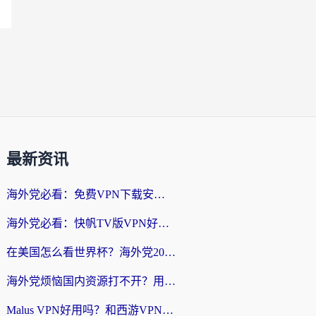
最新资讯
海外党必看：免费VPN下载安卓+3步选对国外到国内加速器，无缝刷国内资源
海外党必看：快帆TV版VPN好用吗？和斧牛手游VPN对比哪个回国效果更好？附电脑翻墙回国实用技巧
在美国怎么看世界杯？海外党2026最新回国加速器指南：从影音到游戏全搞定
海外党烦恼国内资源打不开？用VPN上海节点+这几点，轻松搞定回国加速！
Malus VPN好用吗？和西游VPN对比哪个回国效果更好？海外党亲测后的真实选择