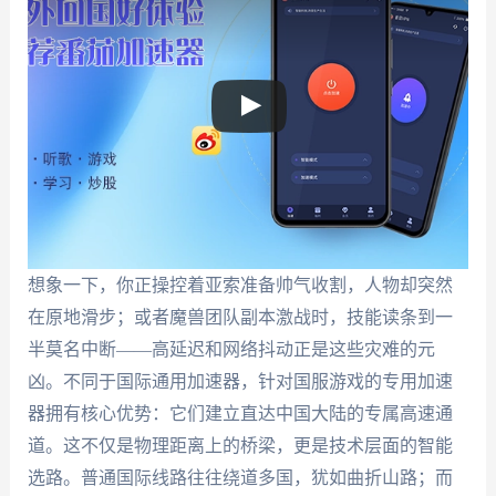
想象一下，你正操控着亚索准备帅气收割，人物却突然
在原地滑步；或者魔兽团队副本激战时，技能读条到一
半莫名中断——高延迟和网络抖动正是这些灾难的元
凶。不同于国际通用加速器，针对国服游戏的专用加速
器拥有核心优势：它们建立直达中国大陆的专属高速通
道。这不仅是物理距离上的桥梁，更是技术层面的智能
选路。普通国际线路往往绕道多国，犹如曲折山路；而