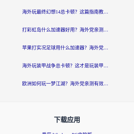
海外玩最终幻想14总卡顿？这篇指南教你选对加速器（附非洲美国玩家实测）
打彩虹岛什么加速器好用？海外党亲测的国服游戏加速终极指南
苹果打实况足球用什么加速器？海外党亲测有效的国服游戏加速指南
海外玩装甲战争总卡顿？这才是玩装甲战争最好的加速器（附马来西亚玩重装上阵攻略）
欧洲如何玩一梦江湖？海外党亲测有效的国服游戏加速指南
下载应用