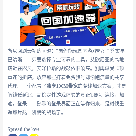
所以回到最初的问题："国外能玩国内游戏吗？" 答案早
已清晰——只要选择专业可靠的工具，艾欧尼亚的高地
塔近在咫尺，艾泽拉斯的战鼓依旧响亮。别再忍受卡顿
重连的折磨，放弃那些打着免费旗号却偷跑流量的共享
代理。一个配置了
独享100M带宽
的专线加速方案，才是
解锁低延迟、高稳定性游戏体验的真正钥匙。连接，加
速，登录——熟悉的登录界面正在等你归来，是时候重
返那片热血沸腾的战场了。
Spread the love