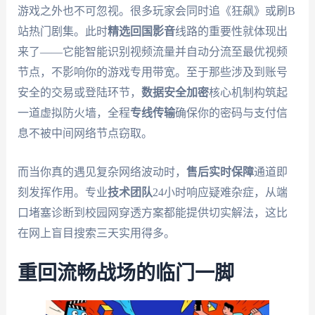
游戏之外也不可忽视。很多玩家会同时追《狂飙》或刷B
站热门剧集。此时
精选回国影音
线路的重要性就体现出
来了——它能智能识别视频流量并自动分流至最优视频
节点，不影响你的游戏专用带宽。至于那些涉及到账号
安全的交易或登陆环节，
数据安全加密
核心机制构筑起
一道虚拟防火墙，全程
专线传输
确保你的密码与支付信
息不被中间网络节点窃取。
而当你真的遇见复杂网络波动时，
售后实时保障
通道即
刻发挥作用。专业
技术团队
24小时响应疑难杂症，从端
口堵塞诊断到校园网穿透方案都能提供切实解法，这比
在网上盲目搜索三天实用得多。
重回流畅战场的临门一脚