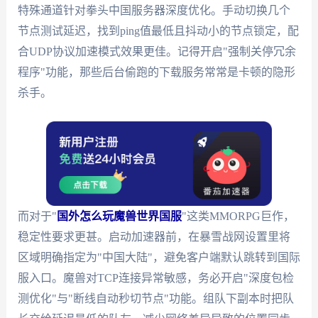
特殊通道针对拳头中国服务器深度优化。手动切换几个
节点测试延迟，找到ping值最低且抖动小的节点锁定，配
合UDP协议加速模式效果更佳。记得开启"强制关停冗余
程序"功能，那些后台偷跑的下载服务常常是卡顿的隐形
杀手。
而对于"
国外怎么玩魔兽世界国服
"这类MMORPG巨作，
稳定性要求更甚。启动加速器前，在暴雪战网设置里将
区域明确指定为"中国大陆"，避免客户端默认跳转到国际
服入口。魔兽对TCP连接异常敏感，务必开启"深度包检
测优化"与"断线自动秒切节点"功能。组队下副本时把队