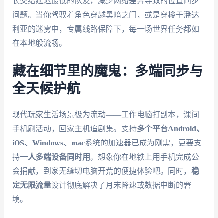
长交给延迟最低的队友，减少网络差异导致的位置同步
问题。当你驾驭着角色穿越黑暗之门，或是穿梭于潘达
利亚的迷雾中，专属线路保障下，每一场世界任务都如
在本地般流畅。
藏在细节里的魔鬼：多端同步与
全天候护航
现代玩家生活场景极为流动——工作电脑打副本，课间
手机刷活动，回家主机追剧集。支持
多个平台Android、
iOS、Windows、mac
系统的加速器已成为刚需，更要支
持
一人多端设备同时用
。想象你在地铁上用手机完成公
会捐献，到家无缝切电脑开荒的便捷体验吧。同时，
稳
定无限流量
设计彻底解决了月末降速或数据中断的窘
境。