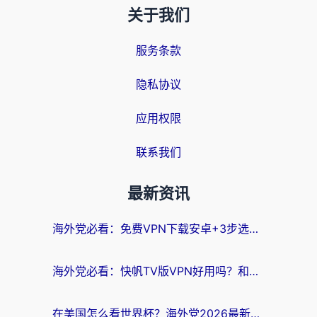
关于我们
服务条款
隐私协议
应用权限
联系我们
最新资讯
海外党必看：免费VPN下载安卓+3步选对国外到国内加速器，无缝刷国内资源
海外党必看：快帆TV版VPN好用吗？和斧牛手游VPN对比哪个回国效果更好？附电脑翻墙回国实用技巧
在美国怎么看世界杯？海外党2026最新回国加速器指南：从影音到游戏全搞定