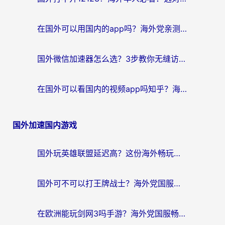
在国外可以用国内的app吗？海外党亲测有效的回国加速方案
国外微信加速器怎么选？3步教你无缝访问国内资源（附避坑指南）
在国外可以看国内的视频app吗知乎？海外党亲测有效的追剧解决方案
国外加速国内游戏
国外玩英雄联盟延迟高？这份海外畅玩国服游戏的加速器终极指南帮你搞定
国外可不可以打王牌战士？海外党国服游戏加速终极指南（附3款热门游戏实测）
在欧洲能玩剑网3吗手游？海外党国服畅玩终极攻略（附三大热门游戏解决方案）