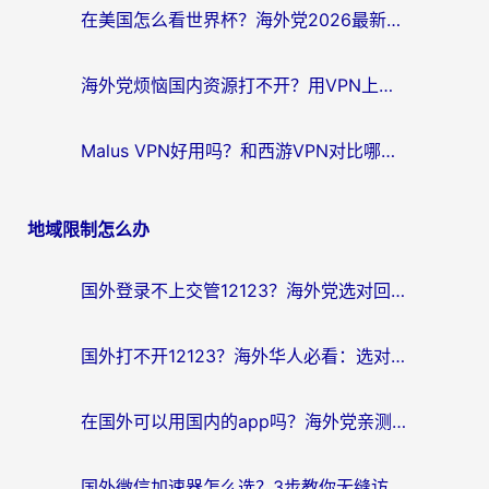
在美国怎么看世界杯？海外党2026最新回国加速器指南：从影音到游戏全搞定
海外党烦恼国内资源打不开？用VPN上海节点+这几点，轻松搞定回国加速！
Malus VPN好用吗？和西游VPN对比哪个回国效果更好？海外党亲测后的真实选择
地域限制怎么办
国外登录不上交管12123？海外党选对回国加速器，无缝访问国内资源不发愁
国外打不开12123？海外华人必看：选对回国加速器，无缝访问国内资源
在国外可以用国内的app吗？海外党亲测有效的回国加速方案
国外微信加速器怎么选？3步教你无缝访问国内资源（附避坑指南）