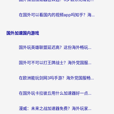
在国外可以看国内的视频app吗知乎？海外党亲测有效的追剧解决方案
国外加速国内游戏
国外玩英雄联盟延迟高？这份海外畅玩国服游戏的加速器终极指南帮你搞定
国外可不可以打王牌战士？海外党国服游戏加速终极指南（附3款热门游戏实测）
在欧洲能玩剑网3吗手游？海外党国服畅玩终极攻略（附三大热门游戏解决方案）
在国外玩卡拉彼丘用什么加速器好一点？海外党亲测有效的国服游戏加速指南
漫威：未来之战加速器免费？海外玩家国服畅玩终极指南（附一梦江湖弈剑行解决方案）