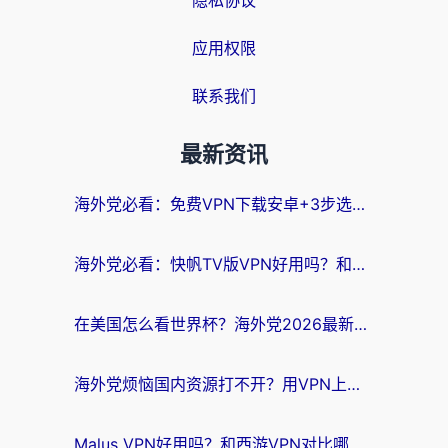
隐私协议
应用权限
联系我们
最新资讯
海外党必看：免费VPN下载安卓+3步选对国外到国内加速器，无缝刷国内资源
海外党必看：快帆TV版VPN好用吗？和斧牛手游VPN对比哪个回国效果更好？附电脑翻墙回国实用技巧
在美国怎么看世界杯？海外党2026最新回国加速器指南：从影音到游戏全搞定
海外党烦恼国内资源打不开？用VPN上海节点+这几点，轻松搞定回国加速！
Malus VPN好用吗？和西游VPN对比哪个回国效果更好？海外党亲测后的真实选择