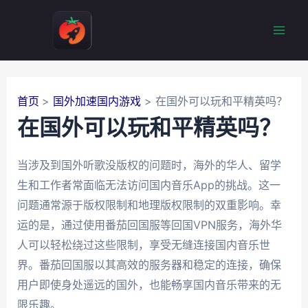
跳
至
Mai
内
容
Men
首页
国外加速国内游戏
在国外可以玩和平精英吗？
在国外可以玩和平精英吗？
当涉及到国外听歌没版权的问题时，海外的华人、留学
生和工作者常面临无法访问国内音乐App的挑战。这一
问题通常源于版权限制和地理版权限制的双重影响。幸
运的是，通过使用番茄回国服等回国VPN服务，海外华
人可以轻松绕过这些限制，享受无缝连接国内音乐世
界。番茄回国服以其高效的服务器和稳定的连接，确保
用户即使身处遥远的国外，也能畅享国内音乐带来的无
限乐趣。