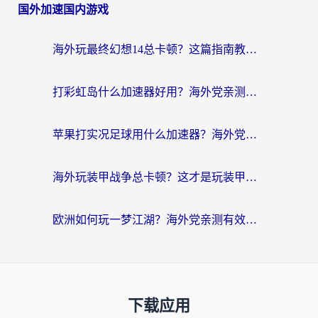
国外加速国内游戏
海外玩最终幻想14总卡顿？这篇指南教你选对加速器（附非洲美国玩家实测）
打彩虹岛什么加速器好用？海外党亲测的国服游戏加速终极指南
苹果打实况足球用什么加速器？海外党亲测有效的国服游戏加速指南
海外玩装甲战争总卡顿？这才是玩装甲战争最好的加速器（附马来西亚玩重装上阵攻略）
欧洲如何玩一梦江湖？海外党亲测有效的国服游戏加速指南
下载应用