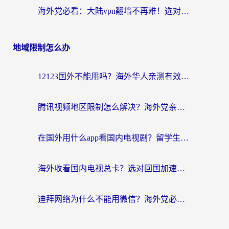
海外党必看：大陆vpn翻墙不再难！选对加速器，无缝刷国内资源
地域限制怎么办
12123国外不能用吗？海外华人亲测有效的回国加速方案来了
腾讯视频地区限制怎么解决？海外党亲测有效的回国加速器选择指南
在国外用什么app看国内电视剧？留学生亲测有效的回国加速方案
海外收看国内电视总卡？选对回国加速器，让你流畅追《狂飙》《长相思》
迪拜网络为什么不能用微信？海外党必看的回国加速解决方案