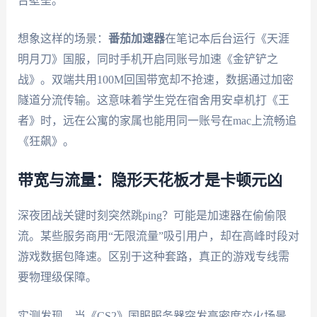
台壁垒。
想象这样的场景：
番茄加速器
在笔记本后台运行《天涯
明月刀》国服，同时手机开启同账号加速《金铲铲之
战》。双端共用100M回国带宽却不抢速，数据通过加密
隧道分流传输。这意味着学生党在宿舍用安卓机打《王
者》时，远在公寓的家属也能用同一账号在mac上流畅追
《狂飙》。
带宽与流量：隐形天花板才是卡顿元凶
深夜团战关键时刻突然跳ping？可能是加速器在偷偷限
流。某些服务商用“无限流量”吸引用户，却在高峰时段对
游戏数据包降速。区别于这种套路，真正的游戏专线需
要物理级保障。
实测发现，当《CS2》国服服务器突发高密度交火场景，