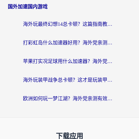
国外加速国内游戏
海外玩最终幻想14总卡顿？这篇指南教你选对加速器（附非洲美国玩家实测）
打彩虹岛什么加速器好用？海外党亲测的国服游戏加速终极指南
苹果打实况足球用什么加速器？海外党亲测有效的国服游戏加速指南
海外玩装甲战争总卡顿？这才是玩装甲战争最好的加速器（附马来西亚玩重装上阵攻略）
欧洲如何玩一梦江湖？海外党亲测有效的国服游戏加速指南
下载应用