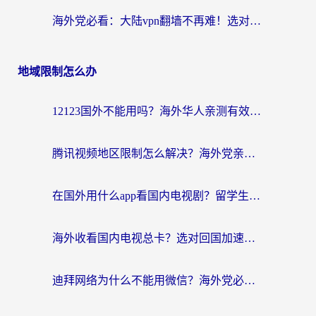
海外党必看：大陆vpn翻墙不再难！选对加速器，无缝刷国内资源
地域限制怎么办
12123国外不能用吗？海外华人亲测有效的回国加速方案来了
腾讯视频地区限制怎么解决？海外党亲测有效的回国加速器选择指南
在国外用什么app看国内电视剧？留学生亲测有效的回国加速方案
海外收看国内电视总卡？选对回国加速器，让你流畅追《狂飙》《长相思》
迪拜网络为什么不能用微信？海外党必看的回国加速解决方案