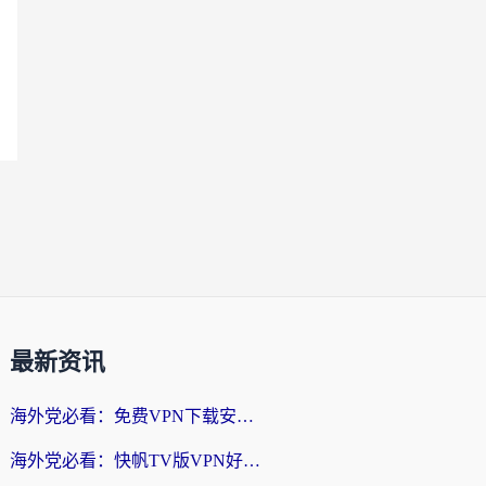
最新资讯
海外党必看：免费VPN下载安卓+3步选对国外到国内加速器，无缝刷国内资源
海外党必看：快帆TV版VPN好用吗？和斧牛手游VPN对比哪个回国效果更好？附电脑翻墙回国实用技巧