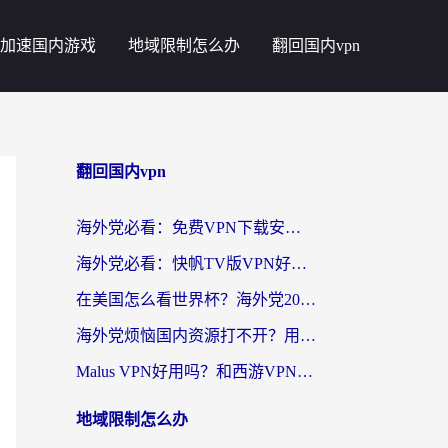
加速国内游戏
地域限制怎么办
翻回国内vpn
翻回国内vpn
海外党必看：免费VPN下载安卓+3步选对国外到国内加速器，无缝刷国内资源
海外党必看：快帆TV版VPN好用吗？和斧牛手游VPN对比哪个回国效果更好？附电脑翻墙回国实用技巧
在美国怎么看世界杯？海外党2026最新回国加速器指南：从影音到游戏全搞定
海外党烦恼国内资源打不开？用VPN上海节点+这几点，轻松搞定回国加速！
Malus VPN好用吗？和西游VPN对比哪个回国效果更好？海外党亲测后的真实选择
地域限制怎么办