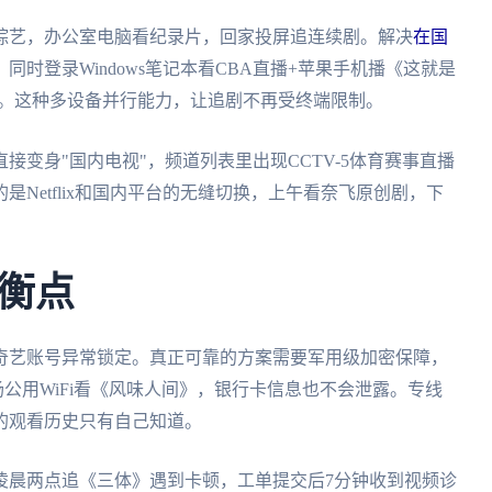
综艺，办公室电脑看纪录片，回家投屏追连续剧。解决
在国
时登录Windows笔记本看CBA直播+苹果手机播《这就是
稳定。这种多设备并行能力，让追剧不再受终端限制。
变身"国内电视"，频道列表里出现CCTV-5体育赛事直播
Netflix和国内平台的无缝切换，上午看奈飞原创剧，下
衡点
奇艺账号异常锁定。真正可靠的方案需要军用级加密保障，
机场公用WiFi看《风味人间》，银行卡信息也不会泄露。专线
的观看历史只有自己知道。
凌晨两点追《三体》遇到卡顿，工单提交后7分钟收到视频诊