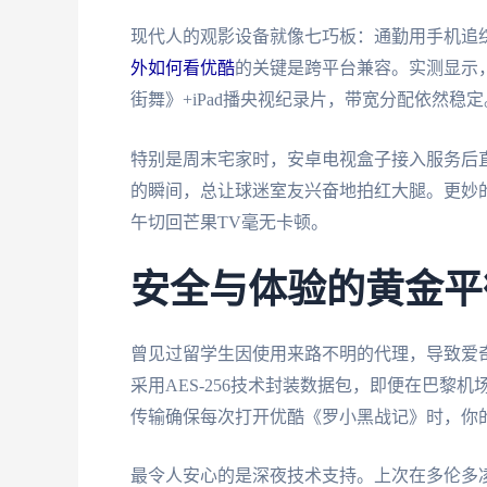
现代人的观影设备就像七巧板：通勤用手机追
外如何看优酷
的关键是跨平台兼容。实测显示，同
街舞》+iPad播央视纪录片，带宽分配依然
特别是周末宅家时，安卓电视盒子接入服务后直接
的瞬间，总让球迷室友兴奋地拍红大腿。更妙的是
午切回芒果TV毫无卡顿。
安全与体验的黄金平
曾见过留学生因使用来路不明的代理，导致爱
采用AES-256技术封装数据包，即便在巴黎
传输确保每次打开优酷《罗小黑战记》时，你
最令人安心的是深夜技术支持。上次在多伦多