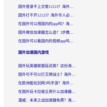
国外登录不上交管12123？海外党选对回国加速器，无缝访问国内资源不发愁
国外打不开12123？海外华人必看：选对回国加速器，无缝访问国内资源
在国外可以用国内的app吗？海外党亲测有效的回国加速方案
国外微信加速器怎么选？3步教你无缝访问国内资源（附避坑指南）
在国外可以看国内的视频app吗知乎？海外党亲测有效的追剧解决方案
国外加速国内游戏
国外玩英雄联盟延迟高？这份海外畅玩国服游戏的加速器终极指南帮你搞定
国外可不可以打王牌战士？海外党国服游戏加速终极指南（附3款热门游戏实测）
在欧洲能玩剑网3吗手游？海外党国服畅玩终极攻略（附三大热门游戏解决方案）
在国外玩卡拉彼丘用什么加速器好一点？海外党亲测有效的国服游戏加速指南
漫威：未来之战加速器免费？海外玩家国服畅玩终极指南（附一梦江湖弈剑行解决方案）