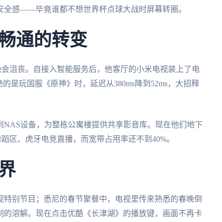
安全感——毕竟谁都不想世界杯点球大战时屏幕转圈。
畅通的转变
晚会沮丧。自接入智能服务后，他客厅的小米电视装上了电
的是玩国服《原神》时，延迟从380ms降到52ms，大招释
到NAS设备，为整栋公寓楼提供共享影音库。现在他们地下
蹈区、虎牙电竞直播，而宽带占用率还不到40%。
界
视特别节目；悉尼的春节聚餐中，电视里传来熟悉的春晚倒
制的溶解。现在点击优酷《长津湖》的播放键，画面不再卡