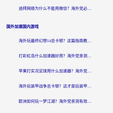
迪拜网络为什么不能用微信？海外党必看的回国加速解决方案
国外加速国内游戏
海外玩最终幻想14总卡顿？这篇指南教你选对加速器（附非洲美国玩家实测）
打彩虹岛什么加速器好用？海外党亲测的国服游戏加速终极指南
苹果打实况足球用什么加速器？海外党亲测有效的国服游戏加速指南
海外玩装甲战争总卡顿？这才是玩装甲战争最好的加速器（附马来西亚玩重装上阵攻略）
欧洲如何玩一梦江湖？海外党亲测有效的国服游戏加速指南