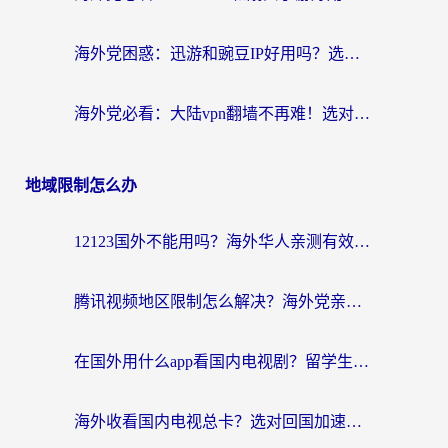
海外党困惑：迅游和豌豆IP好用吗？选对回国加速器，刷剧游戏再也不卡
海外党必看：大陆vpn翻墙不再难！选对加速器，无缝刷国内资源
地域限制怎么办
12123国外不能用吗？海外华人亲测有效的回国加速方案来了
腾讯视频地区限制怎么解决？海外党亲测有效的回国加速器选择指南
在国外用什么app看国内电视剧？留学生亲测有效的回国加速方案
海外收看国内电视总卡？选对回国加速器，让你流畅追《狂飙》《长相思》