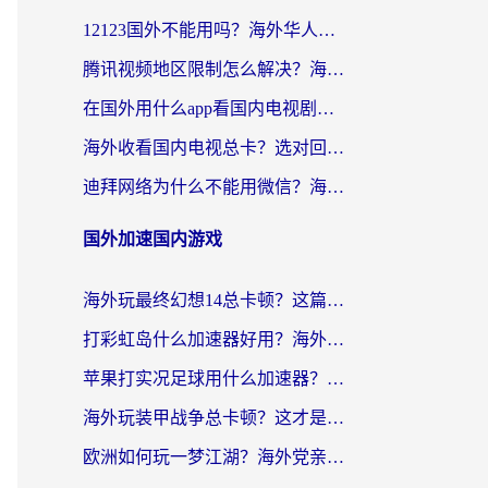
12123国外不能用吗？海外华人亲测有效的回国加速方案来了
腾讯视频地区限制怎么解决？海外党亲测有效的回国加速器选择指南
在国外用什么app看国内电视剧？留学生亲测有效的回国加速方案
海外收看国内电视总卡？选对回国加速器，让你流畅追《狂飙》《长相思》
迪拜网络为什么不能用微信？海外党必看的回国加速解决方案
国外加速国内游戏
海外玩最终幻想14总卡顿？这篇指南教你选对加速器（附非洲美国玩家实测）
打彩虹岛什么加速器好用？海外党亲测的国服游戏加速终极指南
苹果打实况足球用什么加速器？海外党亲测有效的国服游戏加速指南
海外玩装甲战争总卡顿？这才是玩装甲战争最好的加速器（附马来西亚玩重装上阵攻略）
欧洲如何玩一梦江湖？海外党亲测有效的国服游戏加速指南