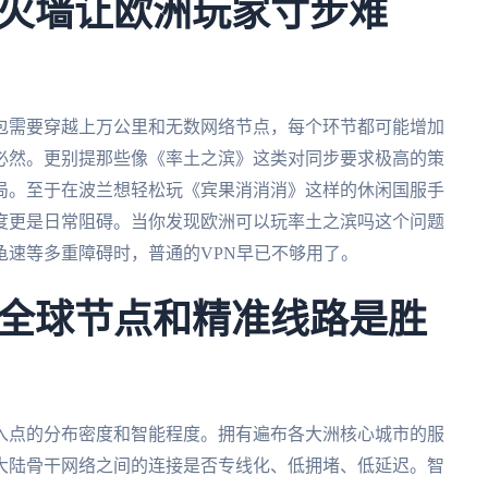
火墙让欧洲玩家寸步难
包需要穿越上万公里和无数网络节点，每个环节都可能增加
必然。更别提那些像《率土之滨》这类对同步要求极高的策
局。至于在波兰想轻松玩《宾果消消消》这样的休闲国服手
度更是日常阻碍。当你发现欧洲可以玩率土之滨吗这个问题
龟速等多重障碍时，普通的VPN早已不够用了。
全球节点和精准线路是胜
入点的分布密度和智能程度。拥有遍布各大洲核心城市的服
大陆骨干网络之间的连接是否专线化、低拥堵、低延迟。智