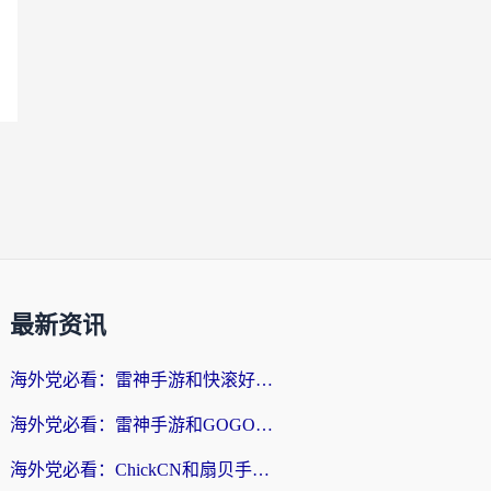
最新资讯
海外党必看：雷神手游和快滚好用吗？3步选对回国加速器无缝刷国内资源
海外党必看：雷神手游和GOGO好用吗？3步选对回国加速器，无缝刷剧玩原神
海外党必看：ChickCN和扇贝手游好用吗？3步选对回国加速器无缝刷国内资源