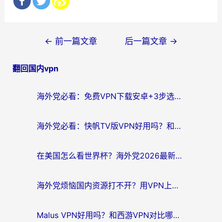
文
←
前一篇文章
后一篇文章
→
章
翻回国内vpn
导
航
海外党必看：免费VPN下载安卓+3步选对国外到国内加速器，无缝刷国内资源
海外党必看：快帆TV版VPN好用吗？和斧牛手游VPN对比哪个回国效果更好？附电脑翻墙回国实用技巧
在美国怎么看世界杯？海外党2026最新回国加速器指南：从影音到游戏全搞定
海外党烦恼国内资源打不开？用VPN上海节点+这几点，轻松搞定回国加速！
Malus VPN好用吗？和西游VPN对比哪个回国效果更好？海外党亲测后的真实选择