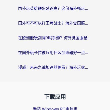
国外玩英雄联盟延迟高？这份海外畅玩国服游戏的加速器终极指南帮你搞定
国外可不可以打王牌战士？海外党国服游戏加速终极指南（附3款热门游戏实测）
在欧洲能玩剑网3吗手游？海外党国服畅玩终极攻略（附三大热门游戏解决方案）
在国外玩卡拉彼丘用什么加速器好一点？海外党亲测有效的国服游戏加速指南
漫威：未来之战加速器免费？海外玩家国服畅玩终极指南（附一梦江湖弈剑行解决方案）
下载应用
番茄 Windows PC电脑版