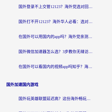
国外登录不上交管12123？海外党选对回国加速器，无缝访问国内资源不发愁
国外打不开12123？海外华人必看：选对回国加速器，无缝访问国内资源
在国外可以用国内的app吗？海外党亲测有效的回国加速方案
国外微信加速器怎么选？3步教你无缝访问国内资源（附避坑指南）
在国外可以看国内的视频app吗知乎？海外党亲测有效的追剧解决方案
国外加速国内游戏
国外玩英雄联盟延迟高？这份海外畅玩国服游戏的加速器终极指南帮你搞定