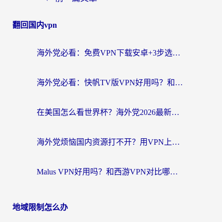
翻回国内vpn
海外党必看：免费VPN下载安卓+3步选对国外到国内加速器，无缝刷国内资源
海外党必看：快帆TV版VPN好用吗？和斧牛手游VPN对比哪个回国效果更好？附电脑翻墙回国实用技巧
在美国怎么看世界杯？海外党2026最新回国加速器指南：从影音到游戏全搞定
海外党烦恼国内资源打不开？用VPN上海节点+这几点，轻松搞定回国加速！
Malus VPN好用吗？和西游VPN对比哪个回国效果更好？海外党亲测后的真实选择
地域限制怎么办