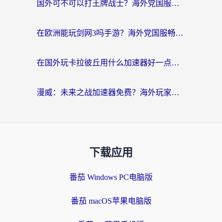
国外可不可以打王牌战士？海外党国服游戏加速终极指南（附3款热门游戏实测）
在欧洲能玩剑网3吗手游？海外党国服畅玩终极攻略（附三大热门游戏解决方案）
在国外玩卡拉彼丘用什么加速器好一点？海外党亲测有效的国服游戏加速指南
漫威：未来之战加速器免费？海外玩家国服畅玩终极指南（附一梦江湖弈剑行解决方案）
下载应用
番茄 Windows PC电脑版
番茄 macOS苹果电脑版