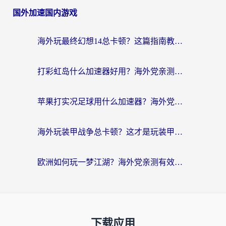
国外加速国内游戏
海外玩最终幻想14总卡顿？这篇指南教你选对加速器（附非洲美国玩家实测）
打彩虹岛什么加速器好用？海外党亲测的国服游戏加速终极指南
苹果打实况足球用什么加速器？海外党亲测有效的国服游戏加速指南
海外玩装甲战争总卡顿？这才是玩装甲战争最好的加速器（附马来西亚玩重装上阵攻略）
欧洲如何玩一梦江湖？海外党亲测有效的国服游戏加速指南
下载应用