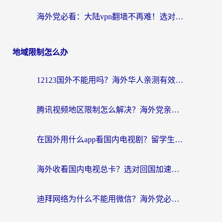
海外党必看：大陆vpn翻墙不再难！选对加速器，无缝刷国内资源
地域限制怎么办
12123国外不能用吗？海外华人亲测有效的回国加速方案来了
腾讯视频地区限制怎么解决？海外党亲测有效的回国加速器选择指南
在国外用什么app看国内电视剧？留学生亲测有效的回国加速方案
海外收看国内电视总卡？选对回国加速器，让你流畅追《狂飙》《长相思》
迪拜网络为什么不能用微信？海外党必看的回国加速解决方案