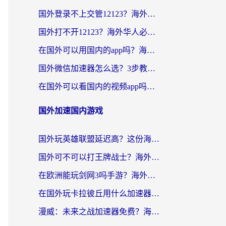
国外登录不上交管12123？海外党选对回国加速器，无缝访问国内资源不发愁
国外打不开12123？海外华人必看：选对回国加速器，无缝访问国内资源
在国外可以用国内的app吗？海外党亲测有效的回国加速方案
国外微信加速器怎么选？3步教你无缝访问国内资源（附避坑指南）
在国外可以看国内的视频app吗知乎？海外党亲测有效的追剧解决方案
国外加速国内游戏
国外玩英雄联盟延迟高？这份海外畅玩国服游戏的加速器终极指南帮你搞定
国外可不可以打王牌战士？海外党国服游戏加速终极指南（附3款热门游戏实测）
在欧洲能玩剑网3吗手游？海外党国服畅玩终极攻略（附三大热门游戏解决方案）
在国外玩卡拉彼丘用什么加速器好一点？海外党亲测有效的国服游戏加速指南
漫威：未来之战加速器免费？海外玩家国服畅玩终极指南（附一梦江湖弈剑行解决方案）