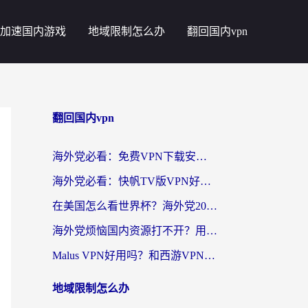
加速国内游戏
地域限制怎么办
翻回国内vpn
翻回国内vpn
海外党必看：免费VPN下载安卓+3步选对国外到国内加速器，无缝刷国内资源
海外党必看：快帆TV版VPN好用吗？和斧牛手游VPN对比哪个回国效果更好？附电脑翻墙回国实用技巧
在美国怎么看世界杯？海外党2026最新回国加速器指南：从影音到游戏全搞定
海外党烦恼国内资源打不开？用VPN上海节点+这几点，轻松搞定回国加速！
Malus VPN好用吗？和西游VPN对比哪个回国效果更好？海外党亲测后的真实选择
地域限制怎么办