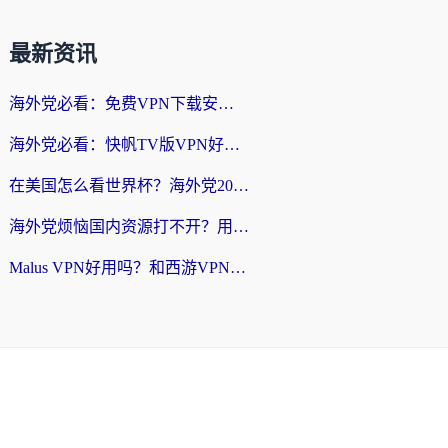
最新资讯
海外党必看：免费VPN下载安卓+3步选对国外到国内加速器，无缝刷国内资源
海外党必看：快帆TV版VPN好用吗？和斧牛手游VPN对比哪个回国效果更好？附电脑翻墙回国实用技巧
在美国怎么看世界杯？海外党2026最新回国加速器指南：从影音到游戏全搞定
海外党烦恼国内资源打不开？用VPN上海节点+这几点，轻松搞定回国加速！
Malus VPN好用吗？和西游VPN对比哪个回国效果更好？海外党亲测后的真实选择