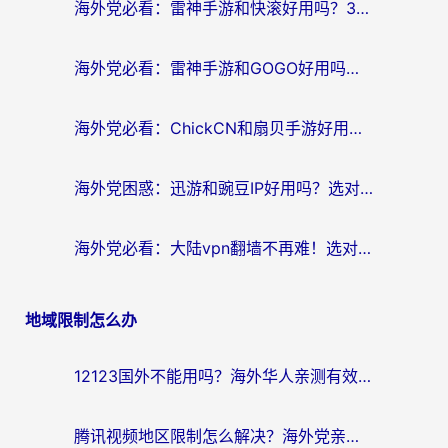
海外党必看：雷神手游和快滚好用吗？3步选对回国加速器无缝刷国内资源
海外党必看：雷神手游和GOGO好用吗？3步选对回国加速器，无缝刷剧玩原神
海外党必看：ChickCN和扇贝手游好用吗？3步选对回国加速器无缝刷国内资源
海外党困惑：迅游和豌豆IP好用吗？选对回国加速器，刷剧游戏再也不卡
海外党必看：大陆vpn翻墙不再难！选对加速器，无缝刷国内资源
地域限制怎么办
12123国外不能用吗？海外华人亲测有效的回国加速方案来了
腾讯视频地区限制怎么解决？海外党亲测有效的回国加速器选择指南