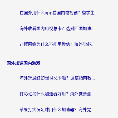
在国外用什么app看国内电视剧？留学生亲测有效的回国加速方案
海外收看国内电视总卡？选对回国加速器，让你流畅追《狂飙》《长相思》
迪拜网络为什么不能用微信？海外党必看的回国加速解决方案
国外加速国内游戏
海外玩最终幻想14总卡顿？这篇指南教你选对加速器（附非洲美国玩家实测）
打彩虹岛什么加速器好用？海外党亲测的国服游戏加速终极指南
苹果打实况足球用什么加速器？海外党亲测有效的国服游戏加速指南