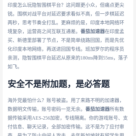
印度怎么玩隐智围棋平台？这问题更小众，但痛点更尖
锐。围棋对战平台对延迟要求看似不高，但一步棋延迟
两秒，思考节奏全打乱。更麻烦的是，印度本地网络环
境复杂，运营商之间互联互通差。
番茄加速器
在印度孟
买、新德里部署了节点，不是简单绕路回国，而是先优
化印度本地网络，再送进回国专线。班加罗尔的程序员
亲测，隐智围棋平台延迟从原来的180ms降到55ms，落子
如飞。
安全不是附加题，是必答题
海外党最怕什么？账号被盗。用了来路不明的加速器，
数据明文传输，账号密码一览无余。
番茄加速器
所有数
据传输采用AES-256加密，专线隔离。你的游戏账号、支
付信息、聊天记录，全部加密传输。这不是为了应付审
查，是为了防止中间人攻击。去年新加坡就有留学生用