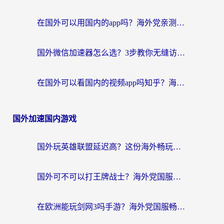
在国外可以用国内的app吗？海外党亲测有效的回国加速方案
国外微信加速器怎么选？3步教你无缝访问国内资源（附避坑指南）
在国外可以看国内的视频app吗知乎？海外党亲测有效的追剧解决方案
国外加速国内游戏
国外玩英雄联盟延迟高？这份海外畅玩国服游戏的加速器终极指南帮你搞定
国外可不可以打王牌战士？海外党国服游戏加速终极指南（附3款热门游戏实测）
在欧洲能玩剑网3吗手游？海外党国服畅玩终极攻略（附三大热门游戏解决方案）