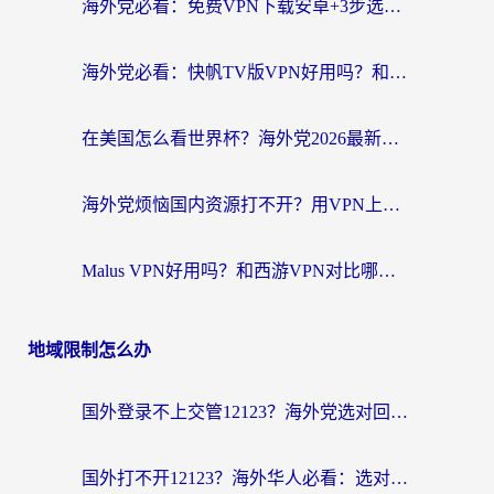
海外党必看：免费VPN下载安卓+3步选对国外到国内加速器，无缝刷国内资源
海外党必看：快帆TV版VPN好用吗？和斧牛手游VPN对比哪个回国效果更好？附电脑翻墙回国实用技巧
在美国怎么看世界杯？海外党2026最新回国加速器指南：从影音到游戏全搞定
海外党烦恼国内资源打不开？用VPN上海节点+这几点，轻松搞定回国加速！
Malus VPN好用吗？和西游VPN对比哪个回国效果更好？海外党亲测后的真实选择
地域限制怎么办
国外登录不上交管12123？海外党选对回国加速器，无缝访问国内资源不发愁
国外打不开12123？海外华人必看：选对回国加速器，无缝访问国内资源