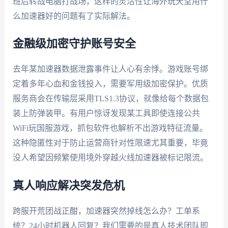
班后转战电脑打战场，这样的灵活性让海外玩天堂用什
么加速器好的问题有了实际解法。
金融级加密守护账号安全
去年某加速器数据泄露事件让人心有余悸。游戏账号绑
定着多年心血和金钱投入，需要军用级加密保护。优质
服务商会在传输层采用TLS1.3协议，就像给每个数据包
装上防弹装甲。有用户惊讶发现某工具即使连接公共
WiFi玩国服游戏，抓包软件也解析不出游戏特征流量。
这种隐匿性对于防止运营商针对性限速尤其重要，毕竟
没人希望因频繁使用境外穿越火线加速器被标记限流。
真人响应解决突发危机
跨服开荒团战正酣，加速器突然掉线怎么办？工单系
统？24小时机器人回复？我们需要的是真人技术团队即