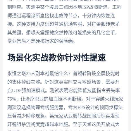
刻响应。实测中某个凌晨三点因本地ISP故障断连，工程
师通过远程诊断直接找出故障节点，十分钟内恢复连
接。这种支持力度远超普通机场客服，对打金搬砖党尤
其关键。想想天堂摆摊突然掉线可能损失的几亿金币，
专业售后才是硬核玩家的保险绳。
场景化实战教你针对性提速
永恒之塔25人副本战最怕什么？首领转阶段全屏技能时
的集体掉线灾难。针对这类实时交互敏感场景，需要开
启UDP强加速模式。测试表明它能降低技能指令丢失率
75%，让治疗职业的加血链不再断档。对于穿越火线玩家
则建议选择物理专线服务器，专为FPS设计的帧同步算法
显著减少瞬移现象。某玩家从亚服转战国服后惊喜发现
开镜狙杀流畅度竟超越本地服。至于天堂这类开放式大