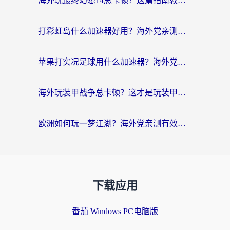
海外玩最终幻想14总卡顿？这篇指南教你选对加速器（附非洲美国玩家实测）
打彩虹岛什么加速器好用？海外党亲测的国服游戏加速终极指南
苹果打实况足球用什么加速器？海外党亲测有效的国服游戏加速指南
海外玩装甲战争总卡顿？这才是玩装甲战争最好的加速器（附马来西亚玩重装上阵攻略）
欧洲如何玩一梦江湖？海外党亲测有效的国服游戏加速指南
下载应用
番茄 Windows PC电脑版