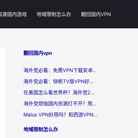
加速国内游戏
地域限制怎么办
翻回国内VPN
翻回国内vpn
海外党必看：免费VPN下载安卓+3步选对国外到国内加速器，无缝刷国内资源
海外党必看：快帆TV版VPN好用吗？和斧牛手游VPN对比哪个回国效果更好？附电脑翻墙回国实用技巧
在美国怎么看世界杯？海外党2026最新回国加速器指南：从影音到游戏全搞定
海外党烦恼国内资源打不开？用VPN上海节点+这几点，轻松搞定回国加速！
Malus VPN好用吗？和西游VPN对比哪个回国效果更好？海外党亲测后的真实选择
地域限制怎么办