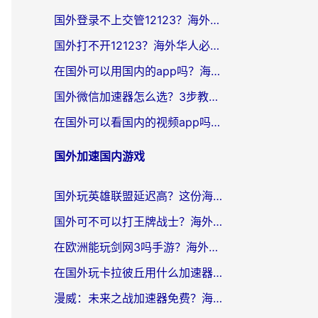
国外登录不上交管12123？海外党选对回国加速器，无缝访问国内资源不发愁
国外打不开12123？海外华人必看：选对回国加速器，无缝访问国内资源
在国外可以用国内的app吗？海外党亲测有效的回国加速方案
国外微信加速器怎么选？3步教你无缝访问国内资源（附避坑指南）
在国外可以看国内的视频app吗知乎？海外党亲测有效的追剧解决方案
国外加速国内游戏
国外玩英雄联盟延迟高？这份海外畅玩国服游戏的加速器终极指南帮你搞定
国外可不可以打王牌战士？海外党国服游戏加速终极指南（附3款热门游戏实测）
在欧洲能玩剑网3吗手游？海外党国服畅玩终极攻略（附三大热门游戏解决方案）
在国外玩卡拉彼丘用什么加速器好一点？海外党亲测有效的国服游戏加速指南
漫威：未来之战加速器免费？海外玩家国服畅玩终极指南（附一梦江湖弈剑行解决方案）