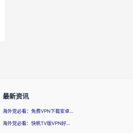
最新资讯
海外党必看：免费VPN下载安卓+3步选对国外到国内加速器，无缝刷国内资源
海外党必看：快帆TV版VPN好用吗？和斧牛手游VPN对比哪个回国效果更好？附电脑翻墙回国实用技巧