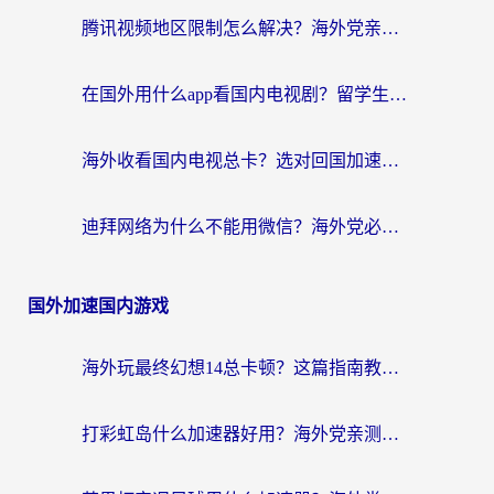
腾讯视频地区限制怎么解决？海外党亲测有效的回国加速器选择指南
在国外用什么app看国内电视剧？留学生亲测有效的回国加速方案
海外收看国内电视总卡？选对回国加速器，让你流畅追《狂飙》《长相思》
迪拜网络为什么不能用微信？海外党必看的回国加速解决方案
国外加速国内游戏
海外玩最终幻想14总卡顿？这篇指南教你选对加速器（附非洲美国玩家实测）
打彩虹岛什么加速器好用？海外党亲测的国服游戏加速终极指南