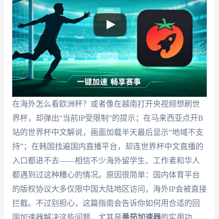
在海外怎么看欧洲杯？或者像在越南打开央视频想刷世
界杯，却弹出“当前IP受限制”的提示；在马来西亚点开B
站的世界杯中文解说，画面加载半天最后显示“地域不支
持”；在韩国找遍国内直播平台，却连世界杯中文直播的
入口都进不去——相信不少海外留学生、工作者和华人
都遇到过这种糟心的情况。原因很简单：国内体育平台
的版权协议大多仅限中国大陆地区访问，海外IP会被直接
拦截。不过别担心，这篇指南会告诉你如何用合适的回
国加速器解决这些问题，尤其是
番茄加速器
的实用功