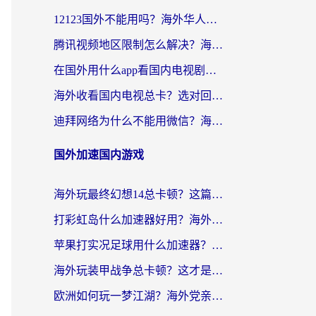
12123国外不能用吗？海外华人亲测有效的回国加速方案来了
腾讯视频地区限制怎么解决？海外党亲测有效的回国加速器选择指南
在国外用什么app看国内电视剧？留学生亲测有效的回国加速方案
海外收看国内电视总卡？选对回国加速器，让你流畅追《狂飙》《长相思》
迪拜网络为什么不能用微信？海外党必看的回国加速解决方案
国外加速国内游戏
海外玩最终幻想14总卡顿？这篇指南教你选对加速器（附非洲美国玩家实测）
打彩虹岛什么加速器好用？海外党亲测的国服游戏加速终极指南
苹果打实况足球用什么加速器？海外党亲测有效的国服游戏加速指南
海外玩装甲战争总卡顿？这才是玩装甲战争最好的加速器（附马来西亚玩重装上阵攻略）
欧洲如何玩一梦江湖？海外党亲测有效的国服游戏加速指南