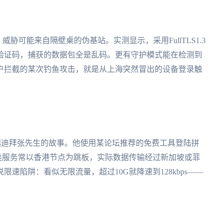
威胁可能来自隔壁桌的伪基站。实测显示，采用FullTLS1.3
验证码，捕获的数据包全是乱码。更有守护模式能在检测到
户拦截的某次钓鱼攻击，就是从上海突然冒出的设备登录触
我常想起迪拜张先生的故事。他使用某论坛推荐的免费工具登陆拼
。这类服务常以香港节点为跳板，实际数据传输经过新加坡或菲
速陷阱：看似无限流量，超过10G就降速到128kbps——