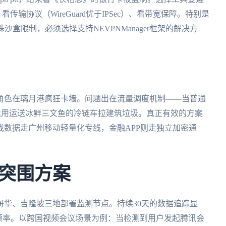
传输协议（WireGuard优于IPSec）、看带宽保障。特别是
沙盒限制，必须选择支持NEVPNManager框架的解决方
角色在璃月港疯狂卡墙。问题出在流量调度机制——当普通
就像用运送冰鲜三文鱼的冷链车拉建筑垃圾。真正有效的方案
游戏数据走广州移动轻量化专线，金融APP则走独立加密通
突围方案
哥华、吉隆坡三地部署监测节点。持续30天的数据追踪显
顿率。以跨国视频会议场景为例：当检测到用户发起腾讯会