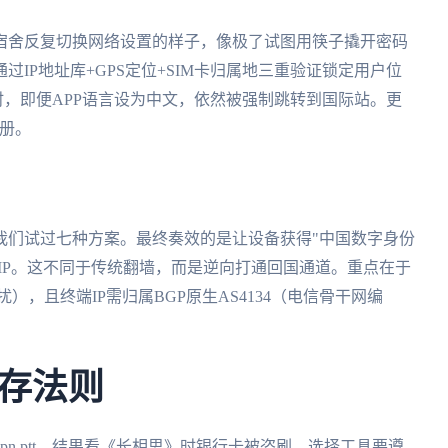
宿舍反复切换网络设置的样子，像极了试图用筷子撬开密码
IP地址库+GPS定位+SIM卡归属地三重验证锁定用户位
时，即便APP语言设为中文，依然被强制跳转到国际站。更
注册。
我们试过七种方案。最终奏效的是让设备获得"中国数字身份
宅IP。这不同于传统翻墙，而是逆向打通回国通道。重点在于
，且终端IP需归属BGP原生AS4134（电信骨干网编
存法则
n ptt，结果看《长相思》时银行卡被盗刷。选择工具要遵