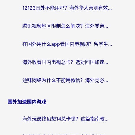
12123国外不能用吗？海外华人亲测有效的回国加速方案来了
腾讯视频地区限制怎么解决？海外党亲测有效的回国加速器选择指南
在国外用什么app看国内电视剧？留学生亲测有效的回国加速方案
海外收看国内电视总卡？选对回国加速器，让你流畅追《狂飙》《长相思》
迪拜网络为什么不能用微信？海外党必看的回国加速解决方案
国外加速国内游戏
海外玩最终幻想14总卡顿？这篇指南教你选对加速器（附非洲美国玩家实测）