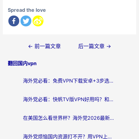
Spread the love
文
←
前一篇文章
后一篇文章
→
章
翻回国内vpn
导
航
海外党必看：免费VPN下载安卓+3步选对国外到国内加速器，无缝刷国内资源
海外党必看：快帆TV版VPN好用吗？和斧牛手游VPN对比哪个回国效果更好？附电脑翻墙回国实用技巧
在美国怎么看世界杯？海外党2026最新回国加速器指南：从影音到游戏全搞定
海外党烦恼国内资源打不开？用VPN上海节点+这几点，轻松搞定回国加速！