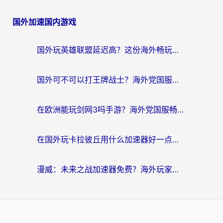
国外加速国内游戏
国外玩英雄联盟延迟高？这份海外畅玩国服游戏的加速器终极指南帮你搞定
国外可不可以打王牌战士？海外党国服游戏加速终极指南（附3款热门游戏实测）
在欧洲能玩剑网3吗手游？海外党国服畅玩终极攻略（附三大热门游戏解决方案）
在国外玩卡拉彼丘用什么加速器好一点？海外党亲测有效的国服游戏加速指南
漫威：未来之战加速器免费？海外玩家国服畅玩终极指南（附一梦江湖弈剑行解决方案）