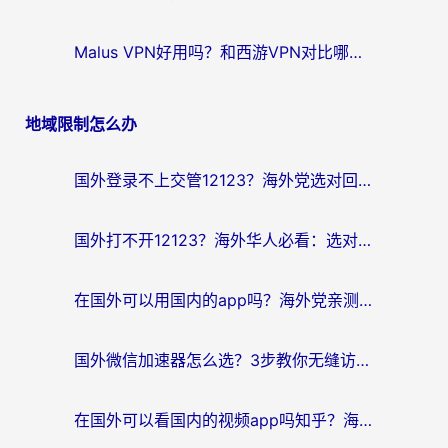
Malus VPN好用吗？和西游VPN对比哪个回国效果更好？海外党亲测后的真实选择
地域限制怎么办
国外登录不上交管12123？海外党选对回国加速器，无缝访问国内资源不发愁
国外打不开12123？海外华人必看：选对回国加速器，无缝访问国内资源
在国外可以用国内的app吗？海外党亲测有效的回国加速方案
国外微信加速器怎么选？3步教你无缝访问国内资源（附避坑指南）
在国外可以看国内的视频app吗知乎？海外党亲测有效的追剧解决方案