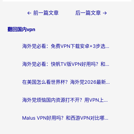
文
←
前一篇文章
后一篇文章
→
章
翻回国内vpn
导
航
海外党必看：免费VPN下载安卓+3步选对国外到国内加速器，无缝刷国内资源
海外党必看：快帆TV版VPN好用吗？和斧牛手游VPN对比哪个回国效果更好？附电脑翻墙回国实用技巧
在美国怎么看世界杯？海外党2026最新回国加速器指南：从影音到游戏全搞定
海外党烦恼国内资源打不开？用VPN上海节点+这几点，轻松搞定回国加速！
Malus VPN好用吗？和西游VPN对比哪个回国效果更好？海外党亲测后的真实选择