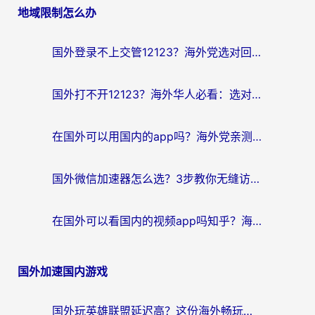
地域限制怎么办
国外登录不上交管12123？海外党选对回国加速器，无缝访问国内资源不发愁
国外打不开12123？海外华人必看：选对回国加速器，无缝访问国内资源
在国外可以用国内的app吗？海外党亲测有效的回国加速方案
国外微信加速器怎么选？3步教你无缝访问国内资源（附避坑指南）
在国外可以看国内的视频app吗知乎？海外党亲测有效的追剧解决方案
国外加速国内游戏
国外玩英雄联盟延迟高？这份海外畅玩国服游戏的加速器终极指南帮你搞定