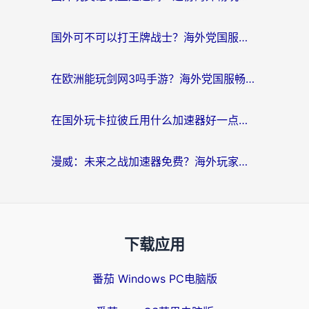
国外可不可以打王牌战士？海外党国服游戏加速终极指南（附3款热门游戏实测）
在欧洲能玩剑网3吗手游？海外党国服畅玩终极攻略（附三大热门游戏解决方案）
在国外玩卡拉彼丘用什么加速器好一点？海外党亲测有效的国服游戏加速指南
漫威：未来之战加速器免费？海外玩家国服畅玩终极指南（附一梦江湖弈剑行解决方案）
下载应用
番茄 Windows PC电脑版