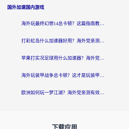
国外加速国内游戏
海外玩最终幻想14总卡顿？这篇指南教你选对加速器（附非洲美国玩家实测）
打彩虹岛什么加速器好用？海外党亲测的国服游戏加速终极指南
苹果打实况足球用什么加速器？海外党亲测有效的国服游戏加速指南
海外玩装甲战争总卡顿？这才是玩装甲战争最好的加速器（附马来西亚玩重装上阵攻略）
欧洲如何玩一梦江湖？海外党亲测有效的国服游戏加速指南
下载应用