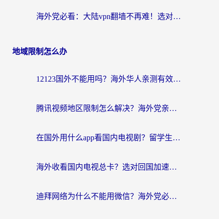
海外党必看：大陆vpn翻墙不再难！选对加速器，无缝刷国内资源
地域限制怎么办
12123国外不能用吗？海外华人亲测有效的回国加速方案来了
腾讯视频地区限制怎么解决？海外党亲测有效的回国加速器选择指南
在国外用什么app看国内电视剧？留学生亲测有效的回国加速方案
海外收看国内电视总卡？选对回国加速器，让你流畅追《狂飙》《长相思》
迪拜网络为什么不能用微信？海外党必看的回国加速解决方案