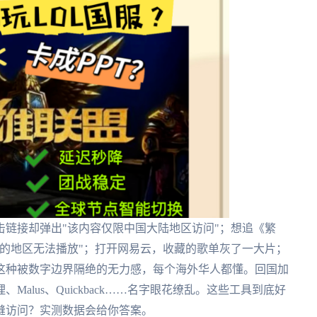
链接却弹出"该内容仅限中国大陆地区访问"；想追《繁
的地区无法播放"；打开网易云，收藏的歌单灰了一大片；
这种被数字边界隔绝的无力感，每个海外华人都懂。回国加
alus、Quickback……名字眼花缭乱。这些工具到底好
缝访问？实测数据会给你答案。