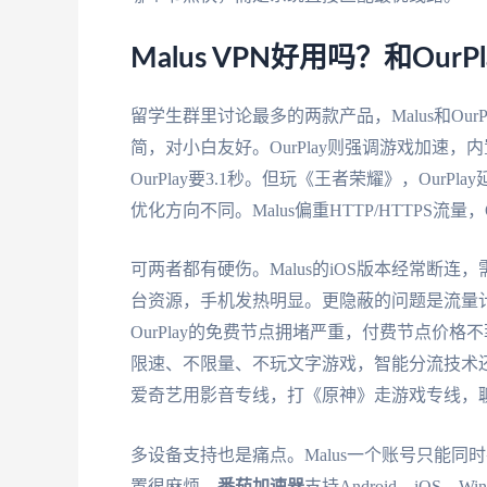
Malus VPN好用吗？和Ou
留学生群里讨论最多的两款产品，Malus和Our
简，对小白友好。OurPlay则强调游戏加速，内
OurPlay要3.1秒。但玩《王者荣耀》，OurPl
优化方向不同。Malus偏重HTTP/HTTPS流量
可两者都有硬伤。Malus的iOS版本经常断连
台资源，手机发热明显。更隐蔽的问题是流量计
OurPlay的免费节点拥堵严重，付费节点价格
限速、不限量、不玩文字游戏，智能分流技术
爱奇艺用影音专线，打《原神》走游戏专线，
多设备支持也是痛点。Malus一个账号只能同时
置很麻烦。
番茄加速器
支持Android、iOS