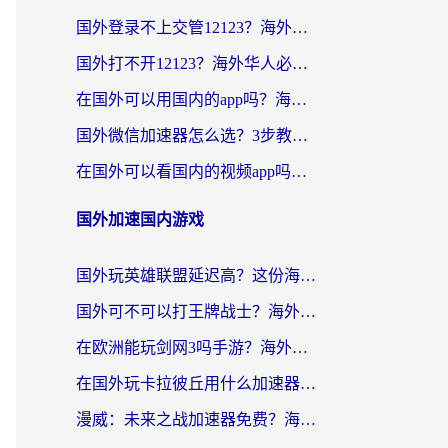
国外登录不上交管12123？海外党选对回国加速器，无缝访问国内资源不发愁
国外打不开12123？海外华人必看：选对回国加速器，无缝访问国内资源
在国外可以用国内的app吗？海外党亲测有效的回国加速方案
国外微信加速器怎么选？3步教你无缝访问国内资源（附避坑指南）
在国外可以看国内的视频app吗知乎？海外党亲测有效的追剧解决方案
国外加速国内游戏
国外玩英雄联盟延迟高？这份海外畅玩国服游戏的加速器终极指南帮你搞定
国外可不可以打王牌战士？海外党国服游戏加速终极指南（附3款热门游戏实测）
在欧洲能玩剑网3吗手游？海外党国服畅玩终极攻略（附三大热门游戏解决方案）
在国外玩卡拉彼丘用什么加速器好一点？海外党亲测有效的国服游戏加速指南
漫威：未来之战加速器免费？海外玩家国服畅玩终极指南（附一梦江湖弈剑行解决方案）