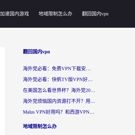
加速国内游戏
地域限制怎么办
翻回国内vpn
翻回国内vpn
海外党必看：免费VPN下载安卓+3步选对国外到国内加速器，无缝刷国内资源
海外党必看：快帆TV版VPN好用吗？和斧牛手游VPN对比哪个回国效果更好？附电脑翻墙回国实用技巧
在美国怎么看世界杯？海外党2026最新回国加速器指南：从影音到游戏全搞定
海外党烦恼国内资源打不开？用VPN上海节点+这几点，轻松搞定回国加速！
Malus VPN好用吗？和西游VPN对比哪个回国效果更好？海外党亲测后的真实选择
地域限制怎么办