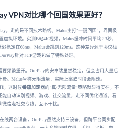
rPlay VPN对比哪个回国效果更好？
Play，走的是不同技术路线。Malus主打"一键回国"，界面极
置虚拟环境。实测B站4K视频，Malus缓冲时间平均2.3秒，
ay延迟稳定在68ms，Malus会跳到120ms。这种差异源于协议栈
，OurPlay针对TCP游戏包做了特殊处理。
，需要频繁重开。OurPlay的安卓端虽然稳定，但会占用大量后
费。Malus号称无限流量，实际上高峰时段会限速。
不菲。这时候
番茄加速器
的"真·无限流量"策略就显得实在。不
还能自动识别视频、游戏、社交流量，走不同优化通道。看
聊微信走社交专线，互不干扰。
在线两台设备，OurPlay虽然支持三设备，但跨平台同步配
、Windows、mac全平台，一人多端同时在线。手机、平板、电