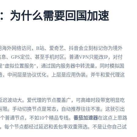
：为什么需要回国加速
用海外网络访问，B站、爱奇艺、抖音会立刻标记你为境外
息、GPS定位、甚至手机时区。普通VPN只能改IP，对付
"虚拟位置服务"，通过国内服务器中转流量，同时模拟国
络，中间层是协议优化，上层是应用伪装。斧牛和爱代理这
延迟波动大。爱代理的节点覆盖广，可高峰时段带宽明显吃
有限。手动切换节点是常态，自动推荐往往不准。这就引出
0个普通节点，不如10个精品专线。
番茄加速器
在这点上思路
线，每个节点都经过延迟和丢包率双重筛选。不是让你自己试