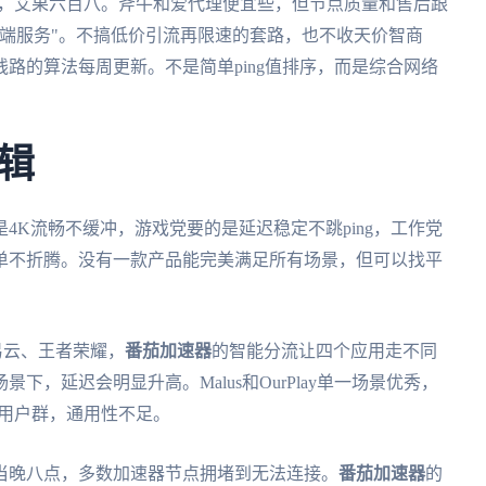
八百多，艾果六百八。斧牛和爱代理便宜些，但节点质量和售后跟
高端服务"。不搞低价引流再限速的套路，也不收天价智商
路的算法每周更新。不是简单ping值排序，而是综合网络
辑
4K流畅不缓冲，游戏党要的是延迟稳定不跳ping，工作党
单不折腾。没有一款产品能完美满足所有场景，但可以找平
易云、王者荣耀，
番茄加速器
的智能分流让四个应用走不同
，延迟会明显升高。Malus和OurPlay单一场景优秀，
特定用户群，通用性不足。
当晚八点，多数加速器节点拥堵到无法连接。
番茄加速器
的