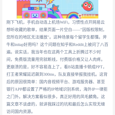
刚下飞机，手机自动连上机场WiFi，习惯性点开网易云
想听收藏的歌单，结果页面一片空白——"因版权限制，
您所在的地区无法播放"。这种场景每个留学生都懂。斧
牛和initap好用吗？这个问题在知乎和Reddit上被问了八百
遍。说实话，我当年也在这两个工具上折腾过不少时
间，免费版流量用完就断线，付费版价格又让人肉疼。
更崩溃的是，好不容易连上了，看B站直播卡顿成PPT，
打王者荣耀延迟飙到300ms，队友直接举报我挂机。这背
后的原因很简单：国内音视频平台、游戏服务器、甚至
银行APP都设置了严格的IP地域识别系统，海外IP一律拒
之门外。解决方案看似很多，真正好用的凤毛麟角。这
篇文章不谈虚的，就讲我踩过的坑和最后怎么实现无缝
访问国内资源。