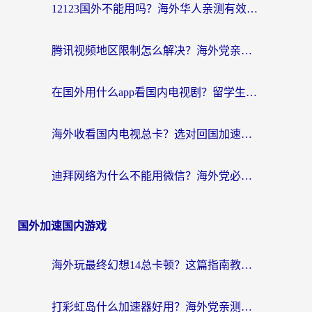
12123国外不能用吗？海外华人亲测有效的回国加速方案来了
腾讯视频地区限制怎么解决？海外党亲测有效的回国加速器选择指南
在国外用什么app看国内电视剧？留学生亲测有效的回国加速方案
海外收看国内电视总卡？选对回国加速器，让你流畅追《狂飙》《长相思》
迪拜网络为什么不能用微信？海外党必看的回国加速解决方案
国外加速国内游戏
海外玩最终幻想14总卡顿？这篇指南教你选对加速器（附非洲美国玩家实测）
打彩虹岛什么加速器好用？海外党亲测的国服游戏加速终极指南