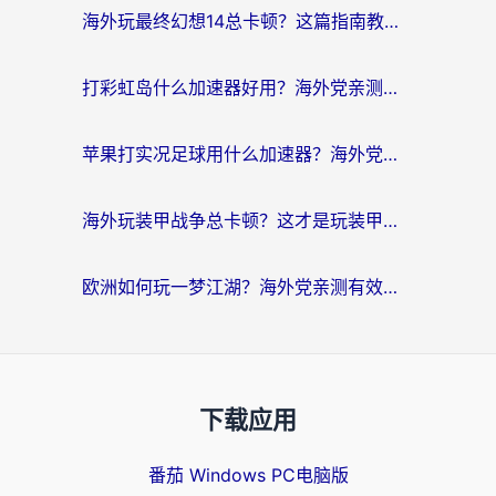
海外玩最终幻想14总卡顿？这篇指南教你选对加速器（附非洲美国玩家实测）
打彩虹岛什么加速器好用？海外党亲测的国服游戏加速终极指南
苹果打实况足球用什么加速器？海外党亲测有效的国服游戏加速指南
海外玩装甲战争总卡顿？这才是玩装甲战争最好的加速器（附马来西亚玩重装上阵攻略）
欧洲如何玩一梦江湖？海外党亲测有效的国服游戏加速指南
下载应用
番茄 Windows PC电脑版