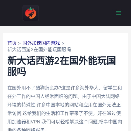
跳
至
Mai
内
容
Men
首页
国外加速国内游戏
新大话西游2在国外能玩国服吗
新大话西游2在国外能玩国
服吗
在国外用不了酷狗怎么办?这是许多海外华人、留学生和
在外工作的中国人经常面临的问题。由于中国大陆网络
环境的特殊性,许多中国本地的网站和应用在国外无法正
常访问,这给我们的生活和工作带来了不便。好在通过使
用加速器和VPN,我们可以轻松解决这个问题,畅享中国内
地的各种网络服务。