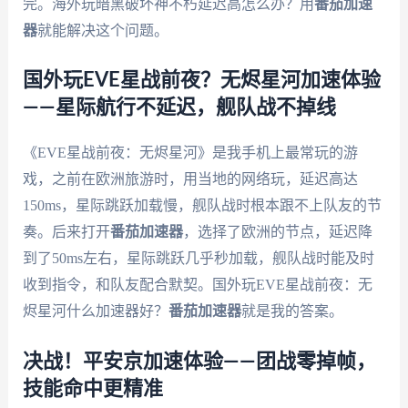
完。海外玩暗黑破坏神不朽延迟高怎么办？用
番茄加速
器
就能解决这个问题。
国外玩EVE星战前夜？无烬星河加速体验
——星际航行不延迟，舰队战不掉线
《EVE星战前夜：无烬星河》是我手机上最常玩的游
戏，之前在欧洲旅游时，用当地的网络玩，延迟高达
150ms，星际跳跃加载慢，舰队战时根本跟不上队友的节
奏。后来打开
番茄加速器
，选择了欧洲的节点，延迟降
到了50ms左右，星际跳跃几乎秒加载，舰队战时能及时
收到指令，和队友配合默契。国外玩EVE星战前夜：无
烬星河什么加速器好？
番茄加速器
就是我的答案。
决战！平安京加速体验——团战零掉帧，
技能命中更精准