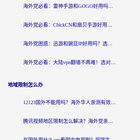
海外党必看：雷神手游和GOGO好用吗？3步选对回国加速器，无缝刷剧玩原神
海外党必看：ChickCN和扇贝手游好用吗？3步选对回国加速器无缝刷国内资源
海外党困惑：迅游和豌豆IP好用吗？选对回国加速器，刷剧游戏再也不卡
海外党必看：大陆vpn翻墙不再难！选对加速器，无缝刷国内资源
地域限制怎么办
12123国外不能用吗？海外华人亲测有效的回国加速方案来了
腾讯视频地区限制怎么解决？海外党亲测有效的回国加速器选择指南
在国外用什么app看国内电视剧？留学生亲测有效的回国加速方案