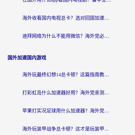
海外收看国内电视总卡？选对回国加速器，让你流畅追《狂飙》《长相思》
迪拜网络为什么不能用微信？海外党必看的回国加速解决方案
国外加速国内游戏
海外玩最终幻想14总卡顿？这篇指南教你选对加速器（附非洲美国玩家实测）
打彩虹岛什么加速器好用？海外党亲测的国服游戏加速终极指南
苹果打实况足球用什么加速器？海外党亲测有效的国服游戏加速指南
海外玩装甲战争总卡顿？这才是玩装甲战争最好的加速器（附马来西亚玩重装上阵攻略）