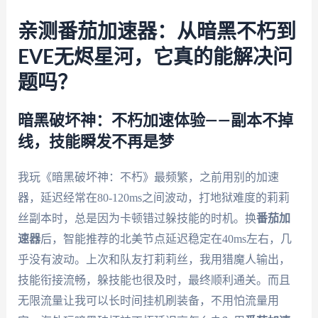
亲测番茄加速器：从暗黑不朽到
EVE无烬星河，它真的能解决问
题吗？
暗黑破坏神：不朽加速体验——副本不掉
线，技能瞬发不再是梦
我玩《暗黑破坏神：不朽》最频繁，之前用别的加速
器，延迟经常在80-120ms之间波动，打地狱难度的莉莉
丝副本时，总是因为卡顿错过躲技能的时机。换
番茄加
速器
后，智能推荐的北美节点延迟稳定在40ms左右，几
乎没有波动。上次和队友打莉莉丝，我用猎魔人输出，
技能衔接流畅，躲技能也很及时，最终顺利通关。而且
无限流量让我可以长时间挂机刷装备，不用怕流量用