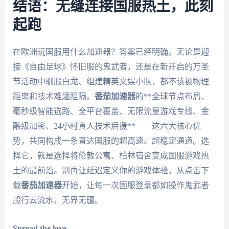
结语：无缝连接国服热土，此刻
起跑
在欧洲玩国服用什么加速器？答案已经明确。无论是迎
接《自由足球》怀旧服的鬼武者，还是在新开启的万圣
节活动中驯服白龙、组建精英文娱小队，都不该被物理
距离和技术难题阻隔。
番茄加速器
的**全球节点布局、
毫秒级智能选路、全平台覆盖、无限流量游戏专线、金
融级加密、24小时真人技术后援**——这六大核心优
势，共同构成一条直达国服的超高速、超稳定通道。选
择它，就是选择将伦敦公寓、柏林宿舍变成国服游戏热
土的最前沿。别再让延迟定义你的游戏体验，从点击下
载
番茄加速器
开始，让每一次国服登录都如操作鬼武者
般行云流水，无界无疆。
Spread the love