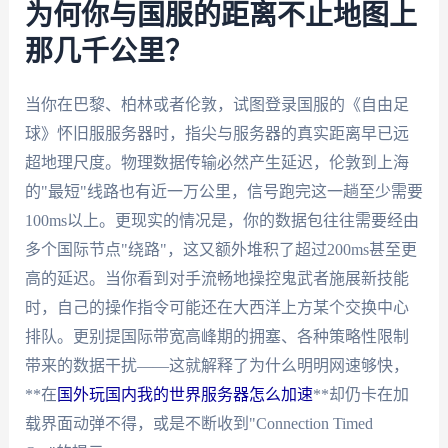
为何你与国服的距离不止地图上
那几千公里？
当你在巴黎、柏林或者伦敦，试图登录国服的《自由足
球》怀旧服服务器时，指尖与服务器的真实距离早已远
超地理尺度。物理数据传输必然产生延迟，伦敦到上海
的"最短"线路也有近一万公里，信号跑完这一趟至少需要
100ms以上。更现实的情况是，你的数据包往往需要经由
多个国际节点"绕路"，这又额外堆积了超过200ms甚至更
高的延迟。当你看到对手流畅地操控鬼武者施展新技能
时，自己的操作指令可能还在大西洋上方某个交换中心
排队。更别提国际带宽高峰期的拥塞、各种策略性限制
带来的数据干扰——这就解释了为什么明明网速够快，
**在
国外玩国内我的世界服务器怎么加速
**却仍卡在加
载界面动弹不得，或是不断收到"Connection Timed