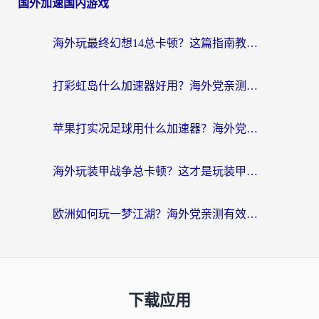
国外加速国内游戏
海外玩最终幻想14总卡顿？这篇指南教你选对加速器（附非洲美国玩家实测）
打彩虹岛什么加速器好用？海外党亲测的国服游戏加速终极指南
苹果打实况足球用什么加速器？海外党亲测有效的国服游戏加速指南
海外玩装甲战争总卡顿？这才是玩装甲战争最好的加速器（附马来西亚玩重装上阵攻略）
欧洲如何玩一梦江湖？海外党亲测有效的国服游戏加速指南
下载应用