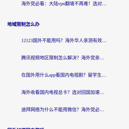
海外党必看：大陆vpn翻墙不再难！选对加速器，无缝刷国内资源
地域限制怎么办
12123国外不能用吗？海外华人亲测有效的回国加速方案来了
腾讯视频地区限制怎么解决？海外党亲测有效的回国加速器选择指南
在国外用什么app看国内电视剧？留学生亲测有效的回国加速方案
海外收看国内电视总卡？选对回国加速器，让你流畅追《狂飙》《长相思》
迪拜网络为什么不能用微信？海外党必看的回国加速解决方案