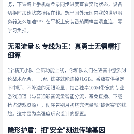
务，下课路上手机端登录同步进度查看奖励状态，设备
切换时加速状态持续在线。想**国外玩国内我的世界服
务器怎么加速**？在平板上安装番茄同样丝滑直连，零
学习负担。
无限流量 & 专线为王：真勇士无需精打
细算
当"精英小队"全新功能上线，你和队友们在语音中激烈讨
论战术配合，一场训练赛就能烧掉几GB。番茄提供稳定
不中断、不降速的无限流量，结合独享100M带宽的专业
游戏通道（与普通影音流量智能分流，避免直播、下载
抢占游戏资源），彻底告别月初烧完流量就"被退赛"的尴
尬。这才是为高强度玩家设计的配置。
隐形护盾：把"安全"刻进传输基因