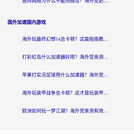
迪拜网络为什么不能用微信？海外党必看的回国加速解决方案
国外加速国内游戏
海外玩最终幻想14总卡顿？这篇指南教你选对加速器（附非洲美国玩家实测）
打彩虹岛什么加速器好用？海外党亲测的国服游戏加速终极指南
苹果打实况足球用什么加速器？海外党亲测有效的国服游戏加速指南
海外玩装甲战争总卡顿？这才是玩装甲战争最好的加速器（附马来西亚玩重装上阵攻略）
欧洲如何玩一梦江湖？海外党亲测有效的国服游戏加速指南