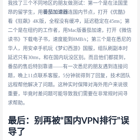
我找了三个不同地区的朋友做测试：第一个是在法国里
昂的留学生，用
番茄加速器
连国内节点，打开《优酷》
看《狂飙》4K版，全程没有缓冲，延迟稳定在45ms；第
二个是在纽约的工作者，用Mac版番茄加速，打开《微信
读书》下载电子书，速度能到8MB/s；第三个是在悉尼的
华人，用安卓手机玩《梦幻西游》国服，组队刷副本时
延迟只有30ms，和在国内玩没区别。而且他们都提到，
番茄的售后特别靠谱——有一次悉尼的朋友遇到连接问
题，晚上11点联系客服，5分钟就得到了回复，技术团队
远程帮他解决了问题。这种实时保障对海外用户来说很
重要，毕竟时差问题可能导致我们需要在非常规时间寻
求帮助。
最后：别再被“国内VPN排行”误
导了