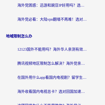
海外党困惑：迅游和豌豆IP好用吗？选对回国加速器，刷剧游戏再也不卡
海外党必看：大陆vpn翻墙不再难！选对加速器，无缝刷国内资源
地域限制怎么办
12123国外不能用吗？海外华人亲测有效的回国加速方案来了
腾讯视频地区限制怎么解决？海外党亲测有效的回国加速器选择指南
在国外用什么app看国内电视剧？留学生亲测有效的回国加速方案
海外收看国内电视总卡？选对回国加速器，让你流畅追《狂飙》《长相思》