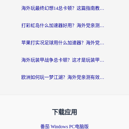
海外玩最终幻想14总卡顿？这篇指南教你选对加速器（附非洲美国玩家实测）
打彩虹岛什么加速器好用？海外党亲测的国服游戏加速终极指南
苹果打实况足球用什么加速器？海外党亲测有效的国服游戏加速指南
海外玩装甲战争总卡顿？这才是玩装甲战争最好的加速器（附马来西亚玩重装上阵攻略）
欧洲如何玩一梦江湖？海外党亲测有效的国服游戏加速指南
下载应用
番茄 Windows PC电脑版