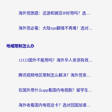
海外党困惑：迅游和豌豆IP好用吗？选对回国加速器，刷剧游戏再也不卡
海外党必看：大陆vpn翻墙不再难！选对加速器，无缝刷国内资源
地域限制怎么办
12123国外不能用吗？海外华人亲测有效的回国加速方案来了
腾讯视频地区限制怎么解决？海外党亲测有效的回国加速器选择指南
在国外用什么app看国内电视剧？留学生亲测有效的回国加速方案
海外收看国内电视总卡？选对回国加速器，让你流畅追《狂飙》《长相思》