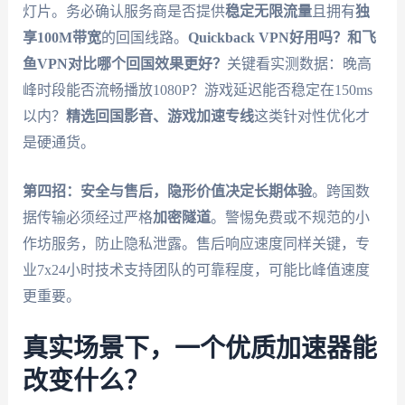
灯片。务必确认服务商是否提供
稳定无限流量
且拥有
独
享100M带宽
的回国线路。
Quickback VPN好用吗？和飞
鱼VPN对比哪个回国效果更好？
关键看实测数据：晚高
峰时段能否流畅播放1080P？游戏延迟能否稳定在150ms
以内？
精选回国影音、游戏加速专线
这类针对性优化才
是硬通货。
第四招：安全与售后，隐形价值决定长期体验
。跨国数
据传输必须经过严格
加密隧道
。警惕免费或不规范的小
作坊服务，防止隐私泄露。售后响应速度同样关键，专
业7x24小时技术支持团队的可靠程度，可能比峰值速度
更重要。
真实场景下，一个优质加速器能
改变什么？