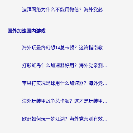
迪拜网络为什么不能用微信？海外党必看的回国加速解决方案
国外加速国内游戏
海外玩最终幻想14总卡顿？这篇指南教你选对加速器（附非洲美国玩家实测）
打彩虹岛什么加速器好用？海外党亲测的国服游戏加速终极指南
苹果打实况足球用什么加速器？海外党亲测有效的国服游戏加速指南
海外玩装甲战争总卡顿？这才是玩装甲战争最好的加速器（附马来西亚玩重装上阵攻略）
欧洲如何玩一梦江湖？海外党亲测有效的国服游戏加速指南