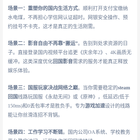
场景一：重塑你的国内生活方式
。顺利打开支付宝缴纳
水电煤，不再担心学信网认证超时。网银安全操作、预
约挂号不卡壳，这才是真正的生活刚需。
场景二：影音自由不再靠“搬运”
。告别到处求资源的日
子。直接登录国内视频平台追更《庆余年2》、4K画质无
缓冲。这类深度优化
回国影音
需求的服务才能真正释放
娱乐体验。
场景三：国服玩家决战网络之巅
。当你需要稳定的
steam
回国
线路玩国服《永劫无间》或《原神》，低延迟(低于
150ms)和0丢包率才是胜负手。专为
游戏加速
设计的线路
能让你丝滑连招不背锅。
场景四：工作学习不断链
。国内公司OA系统、学校教务