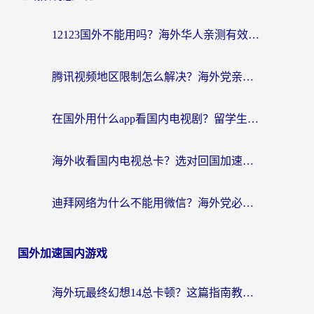
12123国外不能用吗？海外华人亲测有效的回国加速方案来了
腾讯视频地区限制怎么解决？海外党亲测有效的回国加速器选择指南
在国外用什么app看国内电视剧？留学生亲测有效的回国加速方案
海外收看国内电视总卡？选对回国加速器，让你流畅追《狂飙》《长相思》
迪拜网络为什么不能用微信？海外党必看的回国加速解决方案
国外加速国内游戏
海外玩最终幻想14总卡顿？这篇指南教你选对加速器（附非洲美国玩家实测）