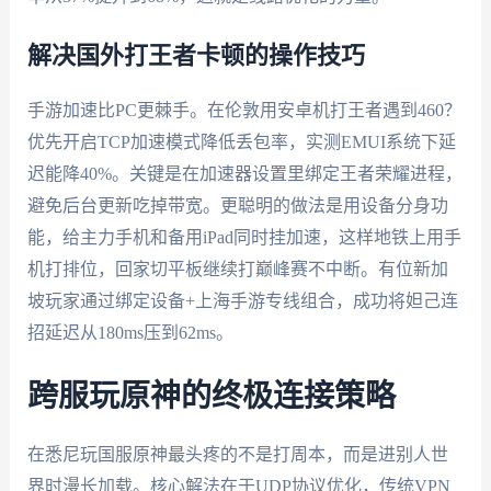
解决国外打王者卡顿的操作技巧
手游加速比PC更棘手。在伦敦用安卓机打王者遇到460？
优先开启TCP加速模式降低丢包率，实测EMUI系统下延
迟能降40%。关键是在加速器设置里绑定王者荣耀进程，
避免后台更新吃掉带宽。更聪明的做法是用设备分身功
能，给主力手机和备用iPad同时挂加速，这样地铁上用手
机打排位，回家切平板继续打巅峰赛不中断。有位新加
坡玩家通过绑定设备+上海手游专线组合，成功将妲己连
招延迟从180ms压到62ms。
跨服玩原神的终极连接策略
在悉尼玩国服原神最头疼的不是打周本，而是进别人世
界时漫长加载。核心解法在于UDP协议优化，传统VPN