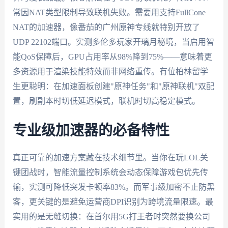
常因NAT类型限制导致联机失败。需要用支持FullCone
NAT的加速器，像番茄的广州原神专线就特别开放了
UDP 22102端口。实测多伦多玩家开璃月秘境，当启用智
能QoS保障后，GPU占用率从98%降到75%——意味着更
多资源用于渲染技能特效而非网络重传。有位柏林留学
生更聪明：在加速面板创建"原神任务"和"原神联机"双配
置，刷副本时切低延迟模式，联机时切高稳定模式。
专业级加速器的必备特性
真正可靠的加速方案藏在技术细节里。当你在玩LOL关
键团战时，智能流量控制系统会动态保障游戏包优先传
输，实测可降低突发卡顿率83%。而军事级加密不止防黑
客，更关键的是避免运营商DPI识别为跨境流量限速。最
实用的是无缝切换：在首尔用5G打王者时突然要换公司