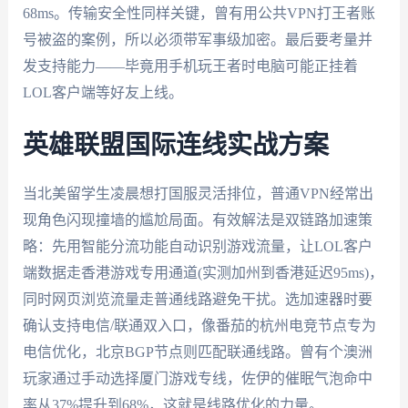
68ms。传输安全性同样关键，曾有用公共VPN打王者账
号被盗的案例，所以必须带军事级加密。最后要考量并
发支持能力——毕竟用手机玩王者时电脑可能正挂着
LOL客户端等好友上线。
英雄联盟国际连线实战方案
当北美留学生凌晨想打国服灵活排位，普通VPN经常出
现角色闪现撞墙的尴尬局面。有效解法是双链路加速策
略：先用智能分流功能自动识别游戏流量，让LOL客户
端数据走香港游戏专用通道(实测加州到香港延迟95ms)，
同时网页浏览流量走普通线路避免干扰。选加速器时要
确认支持电信/联通双入口，像番茄的杭州电竞节点专为
电信优化，北京BGP节点则匹配联通线路。曾有个澳洲
玩家通过手动选择厦门游戏专线，佐伊的催眠气泡命中
率从37%提升到68%，这就是线路优化的力量。