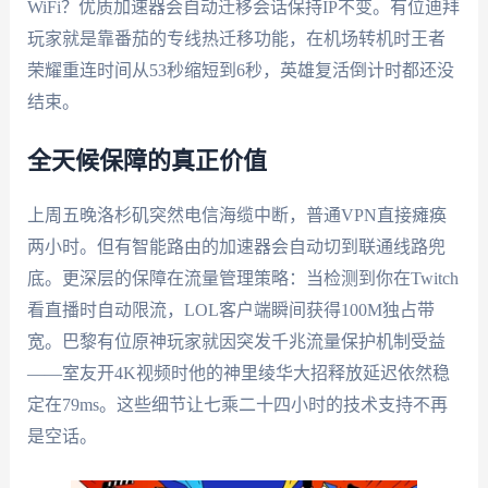
WiFi？优质加速器会自动迁移会话保持IP不变。有位迪拜
玩家就是靠番茄的专线热迁移功能，在机场转机时王者
荣耀重连时间从53秒缩短到6秒，英雄复活倒计时都还没
结束。
全天候保障的真正价值
上周五晚洛杉矶突然电信海缆中断，普通VPN直接瘫痪
两小时。但有智能路由的加速器会自动切到联通线路兜
底。更深层的保障在流量管理策略：当检测到你在Twitch
看直播时自动限流，LOL客户端瞬间获得100M独占带
宽。巴黎有位原神玩家就因突发千兆流量保护机制受益
——室友开4K视频时他的神里绫华大招释放延迟依然稳
定在79ms。这些细节让七乘二十四小时的技术支持不再
是空话。