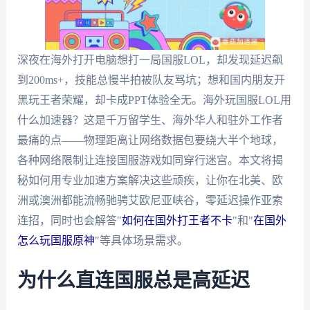
深夜在海外打开电脑想打一局国服LOL，却发现延迟飙
到200ms+，技能总慢半拍被队友骂坑；想和国内朋友开
黑玩王者荣耀，却卡成PPT体验全无。海外玩国服LOL用
什么加速器？这是千万留学生、海外华人和驻外工作者
最痛的点——物理距离让网络数据包要绕大半个地球，
各种网络限制让连接国服游戏如同穿行迷宫。本文将揭
秘如何用专业加速方案解决这些顽疾，让你在北美、欧
洲或澳洲都能流畅驰骋艾欧尼亚峡谷，零延迟操作亚索
连招，同时也会解答"
如何在国外打王者不卡
"和"
在国外
怎么玩国服原神
"等具体场景需求。
为什么直连国服总是高延迟