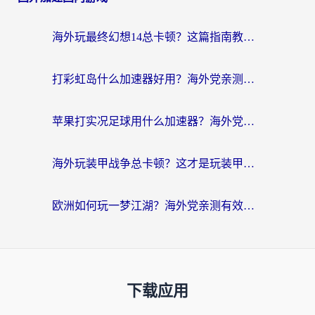
海外玩最终幻想14总卡顿？这篇指南教你选对加速器（附非洲美国玩家实测）
打彩虹岛什么加速器好用？海外党亲测的国服游戏加速终极指南
苹果打实况足球用什么加速器？海外党亲测有效的国服游戏加速指南
海外玩装甲战争总卡顿？这才是玩装甲战争最好的加速器（附马来西亚玩重装上阵攻略）
欧洲如何玩一梦江湖？海外党亲测有效的国服游戏加速指南
下载应用