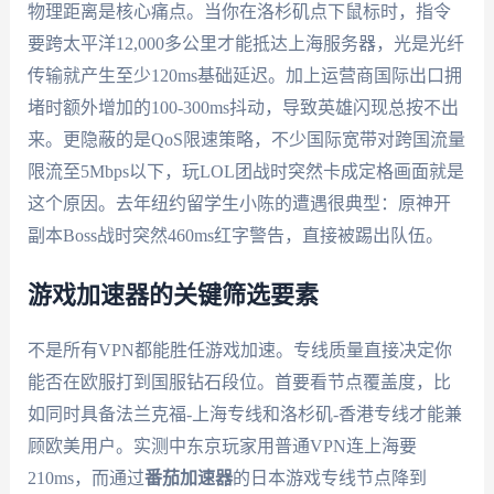
物理距离是核心痛点。当你在洛杉矶点下鼠标时，指令
要跨太平洋12,000多公里才能抵达上海服务器，光是光纤
传输就产生至少120ms基础延迟。加上运营商国际出口拥
堵时额外增加的100-300ms抖动，导致英雄闪现总按不出
来。更隐蔽的是QoS限速策略，不少国际宽带对跨国流量
限流至5Mbps以下，玩LOL团战时突然卡成定格画面就是
这个原因。去年纽约留学生小陈的遭遇很典型：原神开
副本Boss战时突然460ms红字警告，直接被踢出队伍。
游戏加速器的关键筛选要素
不是所有VPN都能胜任游戏加速。专线质量直接决定你
能否在欧服打到国服钻石段位。首要看节点覆盖度，比
如同时具备法兰克福-上海专线和洛杉矶-香港专线才能兼
顾欧美用户。实测中东京玩家用普通VPN连上海要
210ms，而通过
番茄加速器
的日本游戏专线节点降到