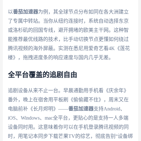
以
番茄加速器
为例，其全球节点分布如同在各大洲建立
了专属中转站。当你从纽约连接时，系统自动选择东京
或洛杉矶的回国专线，避开拥堵的欧美主干网。这种智
能推荐最优线路的技术，比手动切换节点更懂如何绕过
腾讯视频的海外屏蔽。实测在悉尼用爱奇艺看4K《莲花
楼》，拖拽进度条的响应速度与国内几乎无差。
全平台覆盖的追剧自由
追剧设备从来不止一台。早晨通勤用手机看《庆余年》
番外，晚上在宿舍用平板刷《偷偷藏不住》，周末又在
电脑前补《长月烬明》——
番茄加速器
支持Android、
iOS、Windows、mac全平台，更贴心的是支持一人多端
设备同时用。这意味着你可以在手机登录腾讯视频的同
时，用笔记本同步下载芒果TV的综艺，彻底告别“设备绑