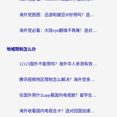
海外党困惑：迅游和豌豆IP好用吗？选对回国加速器，刷剧游戏再也不卡
海外党必看：大陆vpn翻墙不再难！选对加速器，无缝刷国内资源
地域限制怎么办
12123国外不能用吗？海外华人亲测有效的回国加速方案来了
腾讯视频地区限制怎么解决？海外党亲测有效的回国加速器选择指南
在国外用什么app看国内电视剧？留学生亲测有效的回国加速方案
海外收看国内电视总卡？选对回国加速器，让你流畅追《狂飙》《长相思》