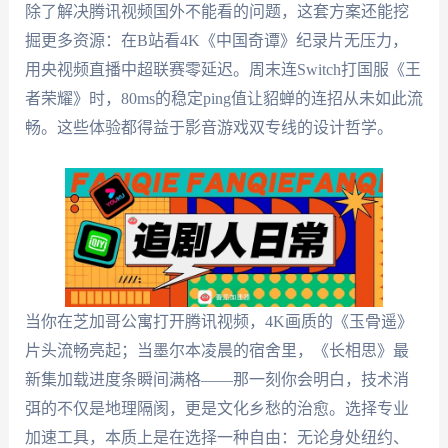
除了解决腾讯视频国外不能看的问题，这套方案还能挖
掘更多资源：在B站看4K《中国奇谭》纪录片无压力，
用央视频直播中超联赛零延迟。周末连Switch打国服《王
者荣耀》时，80ms的稳定ping值让貂蝉的连招从未如此流
畅。这些体验都得益于影音游戏双专线的设计哲学。
当你在芝加哥公寓打开腾讯视频，4K画质的《玉骨遥》
片头流畅亮起；当墨尔本凌晨的宿舍里，《长相思》最
新集加载进度条瞬间满格——那一刻你会明白，技术消
弭的不仅是地理隔阂，更是文化乡愁的治愈。选择专业
加速工具，本质上是在选择一种自由：无论身处纽约、