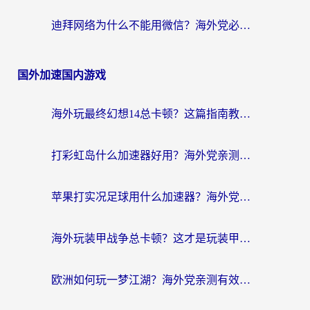
迪拜网络为什么不能用微信？海外党必看的回国加速解决方案
国外加速国内游戏
海外玩最终幻想14总卡顿？这篇指南教你选对加速器（附非洲美国玩家实测）
打彩虹岛什么加速器好用？海外党亲测的国服游戏加速终极指南
苹果打实况足球用什么加速器？海外党亲测有效的国服游戏加速指南
海外玩装甲战争总卡顿？这才是玩装甲战争最好的加速器（附马来西亚玩重装上阵攻略）
欧洲如何玩一梦江湖？海外党亲测有效的国服游戏加速指南