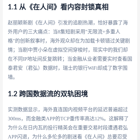
1.1 从《在人间》看内容封锁真相
赵丽颖新剧《在人间》引发的追剧热潮，恰好暴露了海
外用户的三大痛点：当8集短剧采用"无限流+多重人
格"的创新叙事时，海外观众却在为加载卡顿错过关键剧
情；当剧中贾小朵在虚拟空间穿梭时，现实中的我们却
在不同IP地址间反复跳转；当金融从业者需要实时查看国
泰君安（君弘）数据时，瑞士的银行WiFi却成了数字围
墙。
1.2 跨国数据流的双轨困境
实测数据显示，海外直连国内视频平台的延迟普遍超过
300ms，而金融类APP的TCP重传率高达12%。这解释了
为什么在日内瓦的投行精英会在重要交易时段遭遇君弘
APP闪退，为什么多伦多的剧迷看《在人间》总要忍受