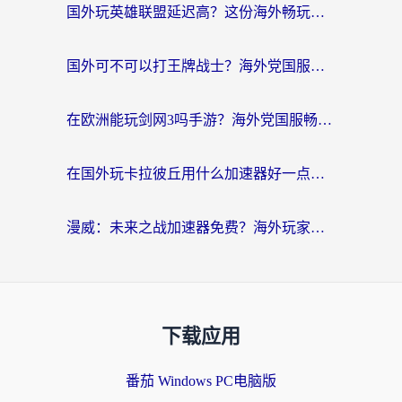
国外玩英雄联盟延迟高？这份海外畅玩国服游戏的加速器终极指南帮你搞定
国外可不可以打王牌战士？海外党国服游戏加速终极指南（附3款热门游戏实测）
在欧洲能玩剑网3吗手游？海外党国服畅玩终极攻略（附三大热门游戏解决方案）
在国外玩卡拉彼丘用什么加速器好一点？海外党亲测有效的国服游戏加速指南
漫威：未来之战加速器免费？海外玩家国服畅玩终极指南（附一梦江湖弈剑行解决方案）
下载应用
番茄 Windows PC电脑版