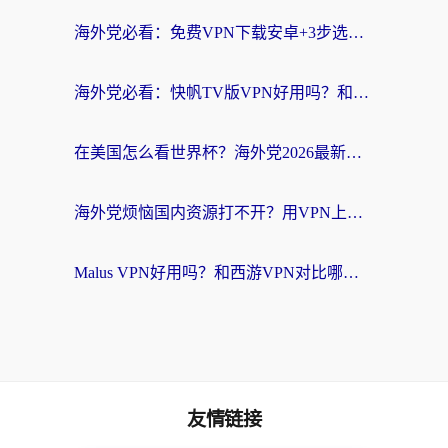
海外党必看：免费VPN下载安卓+3步选对国外到国内加速器，无缝刷国内资源
海外党必看：快帆TV版VPN好用吗？和斧牛手游VPN对比哪个回国效果更好？附电脑翻墙回国实用技巧
在美国怎么看世界杯？海外党2026最新回国加速器指南：从影音到游戏全搞定
海外党烦恼国内资源打不开？用VPN上海节点+这几点，轻松搞定回国加速！
Malus VPN好用吗？和西游VPN对比哪个回国效果更好？海外党亲测后的真实选择
友情链接