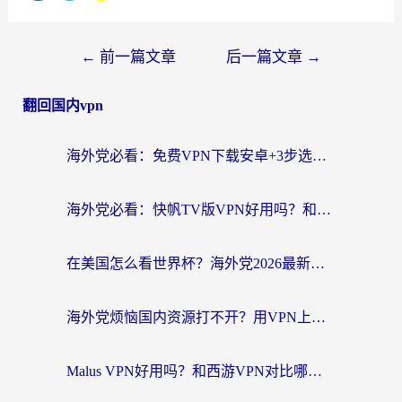
←
前一篇文章
后一篇文章
→
翻回国内vpn
海外党必看：免费VPN下载安卓+3步选对国外到国内加速器，无缝刷国内资源
海外党必看：快帆TV版VPN好用吗？和斧牛手游VPN对比哪个回国效果更好？附电脑翻墙回国实用技巧
在美国怎么看世界杯？海外党2026最新回国加速器指南：从影音到游戏全搞定
海外党烦恼国内资源打不开？用VPN上海节点+这几点，轻松搞定回国加速！
Malus VPN好用吗？和西游VPN对比哪个回国效果更好？海外党亲测后的真实选择