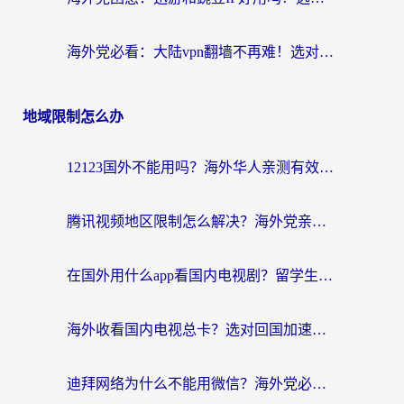
海外党必看：大陆vpn翻墙不再难！选对加速器，无缝刷国内资源
地域限制怎么办
12123国外不能用吗？海外华人亲测有效的回国加速方案来了
腾讯视频地区限制怎么解决？海外党亲测有效的回国加速器选择指南
在国外用什么app看国内电视剧？留学生亲测有效的回国加速方案
海外收看国内电视总卡？选对回国加速器，让你流畅追《狂飙》《长相思》
迪拜网络为什么不能用微信？海外党必看的回国加速解决方案