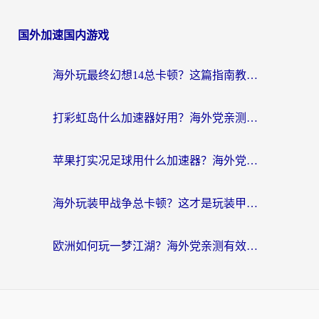
国外加速国内游戏
海外玩最终幻想14总卡顿？这篇指南教你选对加速器（附非洲美国玩家实测）
打彩虹岛什么加速器好用？海外党亲测的国服游戏加速终极指南
苹果打实况足球用什么加速器？海外党亲测有效的国服游戏加速指南
海外玩装甲战争总卡顿？这才是玩装甲战争最好的加速器（附马来西亚玩重装上阵攻略）
欧洲如何玩一梦江湖？海外党亲测有效的国服游戏加速指南