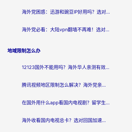
海外党困惑：迅游和豌豆IP好用吗？选对回国加速器，刷剧游戏再也不卡
海外党必看：大陆vpn翻墙不再难！选对加速器，无缝刷国内资源
地域限制怎么办
12123国外不能用吗？海外华人亲测有效的回国加速方案来了
腾讯视频地区限制怎么解决？海外党亲测有效的回国加速器选择指南
在国外用什么app看国内电视剧？留学生亲测有效的回国加速方案
海外收看国内电视总卡？选对回国加速器，让你流畅追《狂飙》《长相思》