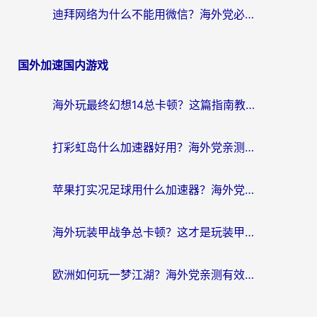
迪拜网络为什么不能用微信？海外党必看的回国加速解决方案
国外加速国内游戏
海外玩最终幻想14总卡顿？这篇指南教你选对加速器（附非洲美国玩家实测）
打彩虹岛什么加速器好用？海外党亲测的国服游戏加速终极指南
苹果打实况足球用什么加速器？海外党亲测有效的国服游戏加速指南
海外玩装甲战争总卡顿？这才是玩装甲战争最好的加速器（附马来西亚玩重装上阵攻略）
欧洲如何玩一梦江湖？海外党亲测有效的国服游戏加速指南